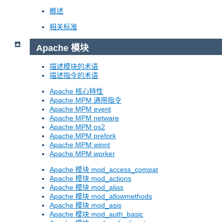
概述
相关标准
Apache 模块
描述模块的术语
描述指令的术语
Apache 核心特性
Apache MPM 通用指令
Apache MPM event
Apache MPM netware
Apache MPM os2
Apache MPM prefork
Apache MPM winnt
Apache MPM worker
Apache 模块 mod_access_compat
Apache 模块 mod_actions
Apache 模块 mod_alias
Apache 模块 mod_allowmethods
Apache 模块 mod_asis
Apache 模块 mod_auth_basic