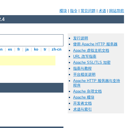
模块
|
指令
|
常见问题
|
术语
|
网站导航
.4
发行说明
使用 Apache HTTP 服务器
en
|
es
|
fr
|
ja
|
ko
|
tr
|
zh-cn
Apache 虚拟主机文档
URL 改写指南
Apache SSL/TLS 加密
指南与教程
平台相关说明
Apache HTTP 服务器与支持
程序
Apache 杂项文档
Apache 模块
开发者文档
术语与索引