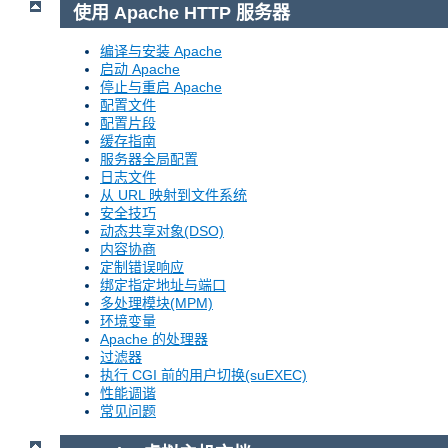
使用 Apache HTTP 服务器
编译与安装 Apache
启动 Apache
停止与重启 Apache
配置文件
配置片段
缓存指南
服务器全局配置
日志文件
从 URL 映射到文件系统
安全技巧
动态共享对象(DSO)
内容协商
定制错误响应
绑定指定地址与端口
多处理模块(MPM)
环境变量
Apache 的处理器
过滤器
执行 CGI 前的用户切换(suEXEC)
性能调谐
常见问题