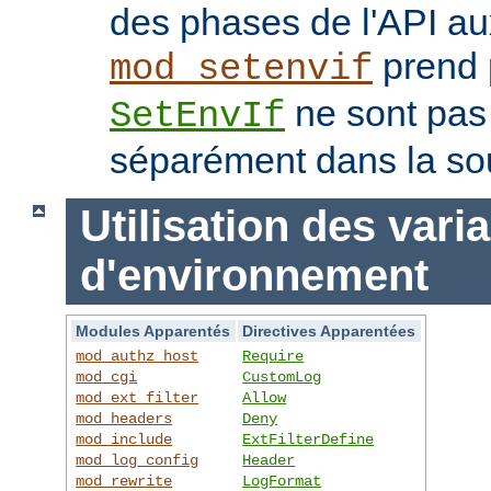
des phases de l'API au
prend p
mod_setenvif
ne sont pas
SetEnvIf
séparément dans la so
Utilisation des vari
d'environnement
Modules Apparentés
Directives Apparentées
mod_authz_host
Require
mod_cgi
CustomLog
mod_ext_filter
Allow
mod_headers
Deny
mod_include
ExtFilterDefine
mod_log_config
Header
mod_rewrite
LogFormat