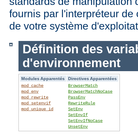
standards de manipulation 
fournis par l'interpréteur d
de votre système d'exploitat
Définition des varia
d'environnement
Modules Apparentés
Directives Apparentées
mod_cache
BrowserMatch
mod_env
BrowserMatchNoCase
mod_rewrite
PassEnv
mod_setenvif
RewriteRule
mod_unique_id
SetEnv
SetEnvIf
SetEnvIfNoCase
UnsetEnv