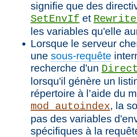
signifie que des directi
et
SetEnvIf
Rewrite
les variables qu'elle au
Lorsque le serveur che
une
sous-requête
inter
recherche d'un
Direc
lorsqu'il génère un list
répertoire à l’aide du 
, la s
mod_autoindex
pas des variables d'e
spécifiques à la requêt