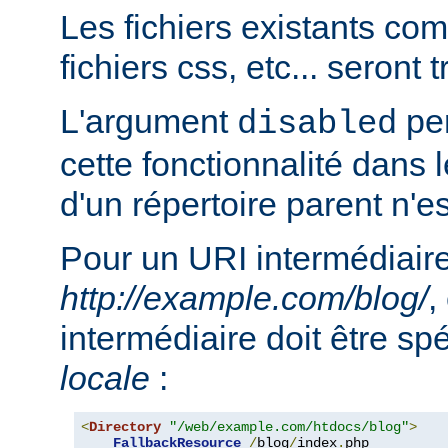
Les fichiers existants c
fichiers css, etc... seront
L'argument
per
disabled
cette fonctionnalité dans l
d'un répertoire parent n'e
Pour un URI intermédiaire
http://example.com/blog/
,
intermédiaire doit être sp
locale
:
<
Directory
"/web/example.com/htdocs/blog"
>
FallbackResource
/
blog
/
index
.