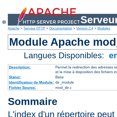
Serveu
Apache
>
Serveur HTTP
>
Documentation
>
Version 2.4
>
Modules
Module Apache mod
Langues Disponibles:
e
Description:
Permet la redirection des adresses se
et la mise à disposition des fichiers i
Statut:
Base
Identificateur de Module:
dir_module
Fichier Source:
mod_dir.c
Sommaire
L'index d'un répertoire peut