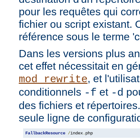
pour les requêtes qui cor
fichier ou script existant.
référence sous le terme 'co
Dans les versions plus an
cet effet nécessitait en gé
, et l'utilis
mod_rewrite
conditionnels
et
pou
-f
-d
des fichiers et répertoire
seule ligne de configurati
FallbackResource
/
index
.
php