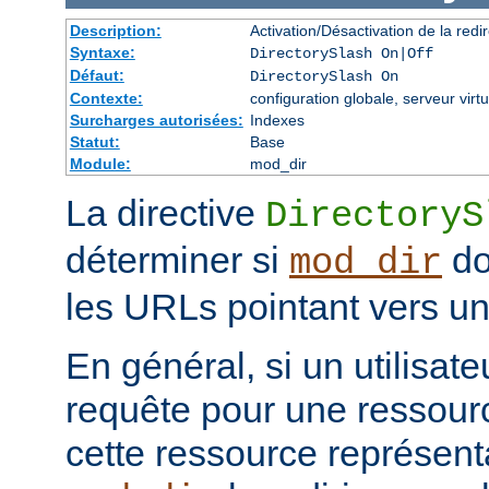
Description:
Activation/Désactivation de la redir
Syntaxe:
DirectorySlash On|Off
Défaut:
DirectorySlash On
Contexte:
configuration globale, serveur virtu
Surcharges autorisées:
Indexes
Statut:
Base
Module:
mod_dir
La directive
DirectoryS
déterminer si
do
mod_dir
les URLs pointant vers un 
En général, si un utilisat
requête pour une ressourc
cette ressource représenta