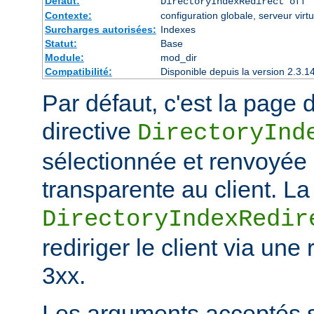
Défaut:
DirectoryIndexRedirect off
Contexte:
configuration globale, serveur virtu
Surcharges autorisées:
Indexes
Statut:
Base
Module:
mod_dir
Compatibilité:
Disponible depuis la version 2.3.1
Par défaut, c'est la page d
directive
DirectoryInd
sélectionnée et renvoyée
transparente au client. La
DirectoryIndexRedir
rediriger le client via une
3xx.
Les arguments acceptés s