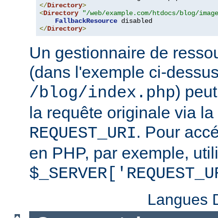
</
Directory
>
<
Directory
"/web/example.com/htdocs/blog/imag
FallbackResource
</
Directory
>
Un gestionnaire de ressou
(dans l'exemple ci-dessu
) peu
/blog/index.php
la requête originale via l
. Pour accé
REQUEST_URI
en PHP, par exemple, util
$_SERVER['REQUEST_U
Langues D