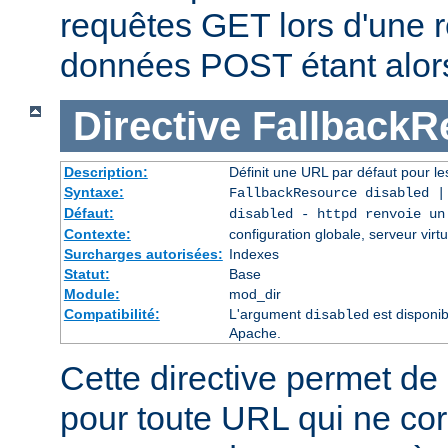
requêtes GET lors d'une re
données POST étant alor
Directive
FallbackR
Description:
Définit une URL par défaut pour les
Syntaxe:
FallbackResource disabled 
Défaut:
disabled - httpd renvoie un
Contexte:
configuration globale, serveur virtu
Surcharges autorisées:
Indexes
Statut:
Base
Module:
mod_dir
Compatibilité:
L'argument
est disponib
disabled
Apache.
Cette directive permet de 
pour toute URL qui ne co