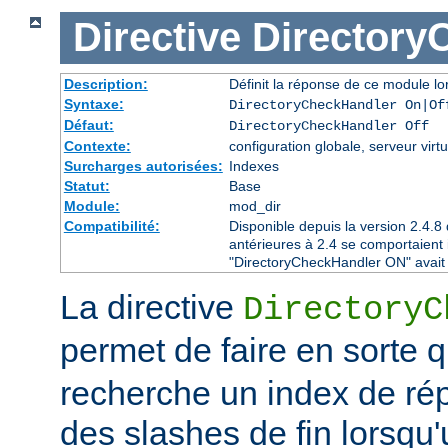
Directive
Directory
Description:
Définit la réponse de ce module lor
Syntaxe:
DirectoryCheckHandler On|Of
Défaut:
DirectoryCheckHandler Off
Contexte:
configuration globale, serveur virtu
Surcharges autorisées:
Indexes
Statut:
Base
Module:
mod_dir
Compatibilité:
Disponible depuis la version 2.4.
antérieures à 2.4 se comportaient
"DirectoryCheckHandler ON" avait é
La directive
DirectoryC
permet de faire en sorte 
recherche un index de rép
des slashes de fin lorsqu'