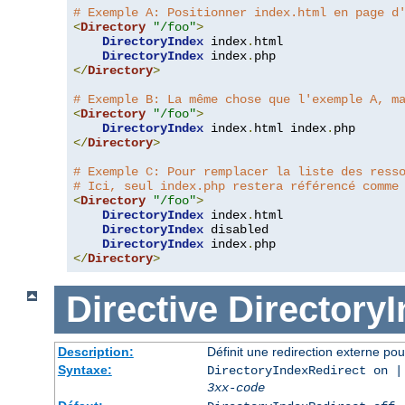
# Exemple A: Positionner index.html en page d
<
Directory
"/foo"
>
DirectoryIndex
 index
.
html

DirectoryIndex
 index
.
</
Directory
>
# Exemple B: La même chose que l'exemple A, m
<
Directory
"/foo"
>
DirectoryIndex
 index
.
html index
.
</
Directory
>
# Exemple C: Pour remplacer la liste des ress
# Ici, seul index.php restera référencé comme
<
Directory
"/foo"
>
DirectoryIndex
 index
.
html

DirectoryIndex
 disabled

DirectoryIndex
 index
.
</
Directory
>
Directive
Directory
Description:
Définit une redirection externe pou
Syntaxe:
DirectoryIndexRedirect on |
3xx-code