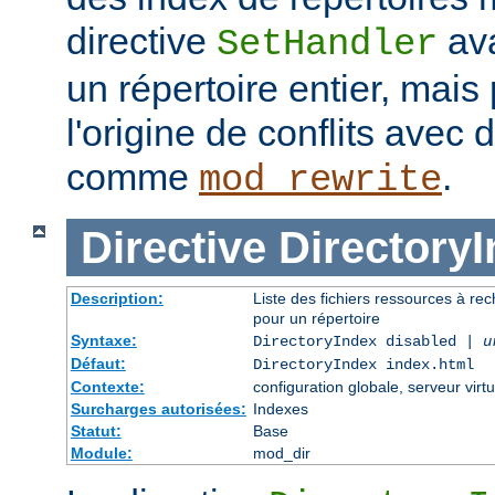
directive
ava
SetHandler
un répertoire entier, mais
l'origine de conflits avec
comme
.
mod_rewrite
Directive
Directory
Description:
Liste des fichiers ressources à re
pour un répertoire
Syntaxe:
DirectoryIndex disabled |
u
Défaut:
DirectoryIndex index.html
Contexte:
configuration globale, serveur virtu
Surcharges autorisées:
Indexes
Statut:
Base
Module:
mod_dir