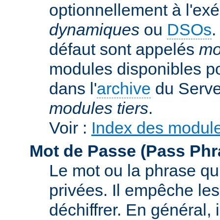
optionnellement à l'ex
dynamiques
ou
DSOs
.
défaut sont appelés
mo
modules disponibles p
dans l'
archive
du Serve
modules tiers
.
Voir :
Index des modul
Mot de Passe (Pass Phr
Le mot ou la phrase qui
privées. Il empêche les
déchiffrer. En général, 