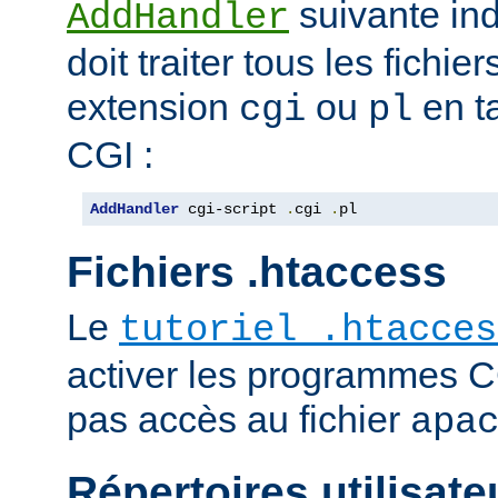
suivante ind
AddHandler
doit traiter tous les fichi
extension
ou
en t
cgi
pl
CGI :
AddHandler
 cgi-script 
.
cgi 
.
pl
Fichiers .htaccess
Le
tutoriel .htacces
activer les programmes C
pas accès au fichier
apa
Répertoires utilisate