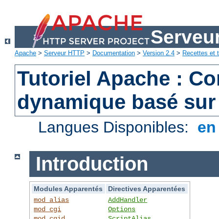
Serveu
Apache
>
Serveur HTTP
>
Documentation
>
Version 2.4
>
Recettes et t
Tutoriel Apache : C
dynamique basé sur
Langues Disponibles:
e
Introduction
Modules Apparentés
Directives Apparentées
mod_alias
AddHandler
mod_cgi
Options
mod_cgid
ScriptAlias