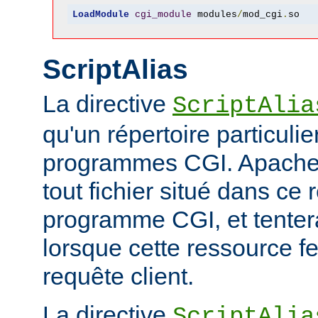
LoadModule
cgi_module
 modules
/
mod_cgi
.
so
ScriptAlias
La directive
ScriptAlia
qu'un répertoire particuli
programmes CGI. Apache
tout fichier situé dans ce 
programme CGI, et tentera
lorsque cette ressource fe
requête client.
La directive
ScriptAlia