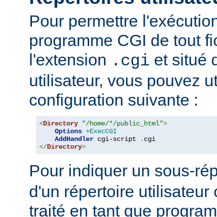
Pour permettre l'exécutio
programme CGI de tout fi
l'extension
et situé 
.cgi
utilisateur, vous pouvez uti
configuration suivante :
<
Directory
"/home/*/public_html"
>
Options
+ExecCGI
AddHandler
 cgi-script 
.
</
Directory
>
Pour indiquer un sous-rép
d'un répertoire utilisateur 
traité en tant que progr