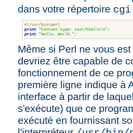
dans votre répertoire
cgi
#!/usr/bin/perl
print
"Content-type: text/html\n\n"
;
print
"Hello, World."
;
Même si Perl ne vous est 
devriez être capable de 
fonctionnement de ce pr
première ligne indique à 
interface à partir de laqu
s'exécute) que ce progra
exécuté en fournissant son
l'interpréteur
/usr/bin/