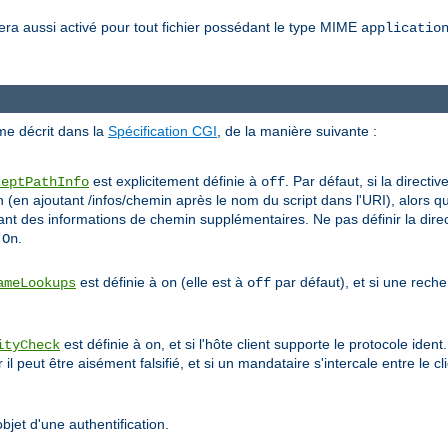
sera aussi activé pour tout fichier possédant le type MIME
applicatio
me décrit dans la
Spécification CGI
, de la manière suivante :
est explicitement définie à
. Par défaut, si la directiv
ceptPathInfo
off
(en ajoutant /infos/chemin après le nom du script dans l'URI), alors q
 des informations de chemin supplémentaires. Ne pas définir la dire
à
.
On
est définie à
(elle est à
par défaut), et si une rech
ameLookups
on
off
est définie à
, et si l'hôte client supporte le protocole ide
ityCheck
on
 peut être aisément falsifié, et si un mandataire s'intercale entre le clie
objet d'une authentification.