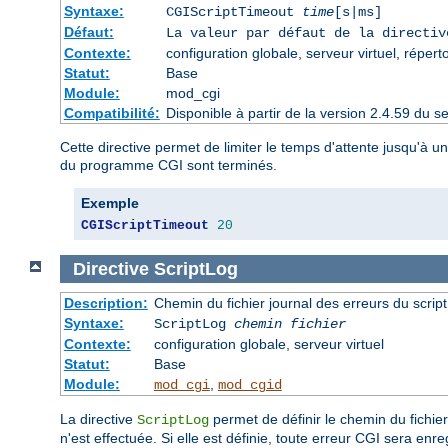
Syntaxe:
CGIScriptTimeout
time
[s|ms]
Défaut:
La valeur par défaut de la directi
Contexte:
configuration globale, serveur virtuel, répert
Statut:
Base
Module:
mod_cgi
Compatibilité:
Disponible à partir de la version 2.4.59 du
Cette directive permet de limiter le temps d'attente jusqu'à 
du programme CGI sont terminés.
Exemple
CGIScriptTimeout
20
Directive
ScriptLog
Description:
Chemin du fichier journal des erreurs du scrip
Syntaxe:
ScriptLog
chemin fichier
Contexte:
configuration globale, serveur virtuel
Statut:
Base
Module:
,
mod_cgi
mod_cgid
La directive
permet de définir le chemin du fichier
ScriptLog
n'est effectuée. Si elle est définie, toute erreur CGI sera enreg