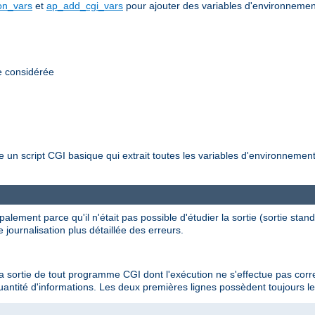
n_vars
et
ap_add_cgi_vars
pour ajouter des variables d'environneme
e considérée
re un script CGI basique qui extrait toutes les variables d'environnem
palement parce qu'il n'était pas possible d'étudier la sortie (sortie stan
 journalisation plus détaillée des erreurs.
e la sortie de tout programme CGI dont l'exécution ne s'effectue pas cor
antité d'informations. Les deux premières lignes possèdent toujours le