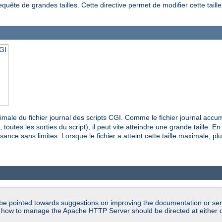
equête de grandes tailles. Cette directive permet de modifier cette taill
CGI
ximale du fichier journal des scripts CGI. Comme le fichier journal acc
utes les sorties du script), il peut vite atteindre une grande taille. En li
ance sans limites. Lorsque le fichier a atteint cette taille maximale, pl
be pointed towards suggestions on improving the documentation or ser
n how to manage the Apache HTTP Server should be directed at either ou