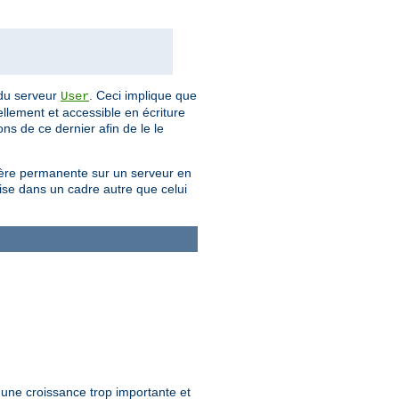
e du serveur
. Ceci implique que
User
uellement et accessible en écriture
ns de ce dernier afin de le le
anière permanente sur un serveur en
lise dans un cadre autre que celui
r une croissance trop importante et