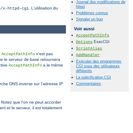
Journal des modifications de
httpd
. L'utilisation du
n/x-httpd-cgi
Problèmes connus
Signaler un bug
Voir aussi
AcceptPathInfo
ExecCGI
Options
ScriptAlias
e
n'est pas
AcceptPathInfo
AddHandler
ue le serveur de base retournera
Exécuter des programmes
ctive
a le même
AcceptPathInfo
CGI sous des utilisateurs
différents
La spécification CGI
Commentaires
erche DNS inverse sur l'adresse IP
nt. Notez que l'on ne peut accorder
nt et le serveur, il est totalement