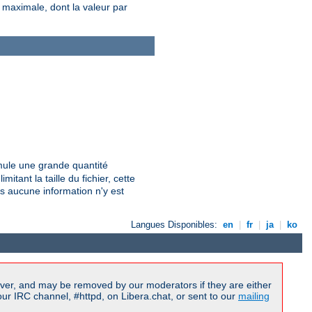
e maximale, dont la valeur par
umule une grande quantité
mitant la taille du fichier, cette
us aucune information n'y est
Langues Disponibles:
en
|
fr
|
ja
|
ko
ver, and may be removed by our moderators if they are either
r IRC channel, #httpd, on Libera.chat, or sent to our
mailing