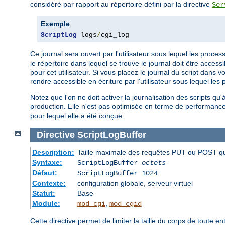
considéré par rapport au répertoire défini par la directive
Ser
Exemple
ScriptLog
 logs
/
cgi_log
Ce journal sera ouvert par l'utilisateur sous lequel les process
le répertoire dans lequel se trouve le journal doit être access
pour cet utilisateur. Si vous placez le journal du script dans 
rendre accessible en écriture par l'utilisateur sous lequel les
Notez que l'on ne doit activer la journalisation des scripts q
production. Elle n'est pas optimisée en terme de performances 
pour lequel elle a été conçue.
Directive
ScriptLogBuffer
Description:
Taille maximale des requêtes PUT ou POST qui 
Syntaxe:
ScriptLogBuffer
octets
Défaut:
ScriptLogBuffer 1024
Contexte:
configuration globale, serveur virtuel
Statut:
Base
Module:
,
mod_cgi
mod_cgid
Cette directive permet de limiter la taille du corps de toute 