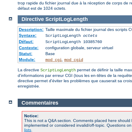
trop rapide du fichier journal due à la réception de corps de r
défaut est de 1024 octets.
Directive
ScriptLogLength
Description:
Taille maximale du fichier journal des scripts 
Syntaxe:
ScriptLogLength
octets
Défaut:
ScriptLogLength 10385760
Contexte:
configuration globale, serveur virtuel
Statut:
Base
Module:
,
mod_cgi
mod_cgid
La directive
permet de définir la taille ma
ScriptLogLength
d'informations par erreur CGI (tous les en-têtes de la requête, to
directive permet d'éviter les problèmes que causerait sa croiss
enregistrée.
Commentaires
Notice:
This is not a Q&A section. Comments placed here should 
implemented or considered invalid/off-topic. Questions o
lists
.