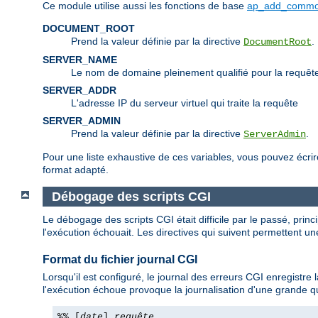
Ce module utilise aussi les fonctions de base
ap_add_commo
DOCUMENT_ROOT
Prend la valeur définie par la directive
.
DocumentRoot
SERVER_NAME
Le nom de domaine pleinement qualifié pour la requêt
SERVER_ADDR
L'adresse IP du serveur virtuel qui traite la requête
SERVER_ADMIN
Prend la valeur définie par la directive
.
ServerAdmin
Pour une liste exhaustive de ces variables, vous pouvez écri
format adapté.
Débogage des scripts CGI
Le débogage des scripts CGI était difficile par le passé, princi
l'exécution échouait. Les directives qui suivent permettent une
Format du fichier journal CGI
Lorsqu'il est configuré, le journal des erreurs CGI enregistr
l'exécution échoue provoque la journalisation d'une grande qu
%% [
date
]
requête