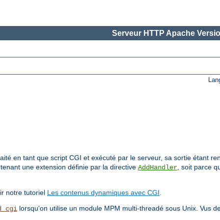
Serveur HTTP Apache Versio
Lan
aité en tant que script CGI et exécuté par le serveur, sa sortie étant re
tenant une extension définie par la directive
, soit parce q
AddHandler
r notre tutoriel
Les contenus dynamiques avec CGI
.
lorsqu'on utilise un module MPM multi-threadé sous Unix. Vus de l
d_cgi