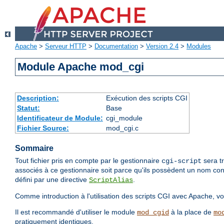
Apache
>
Serveur HTTP
>
Documentation
>
Version 2.4
>
Modules
Module Apache mod_cgi
Description:
Exécution des scripts CGI
Statut:
Base
Identificateur de Module:
cgi_module
Fichier Source:
mod_cgi.c
Sommaire
Tout fichier pris en compte par le gestionnaire
sera tr
cgi-script
associés à ce gestionnaire soit parce qu'ils possèdent un nom con
défini par une directive
.
ScriptAlias
Comme introduction à l'utilisation des scripts CGI avec Apache, voi
Il est recommandé d'utiliser le module
à la place de
mod_cgid
mo
pratiquement identiques.