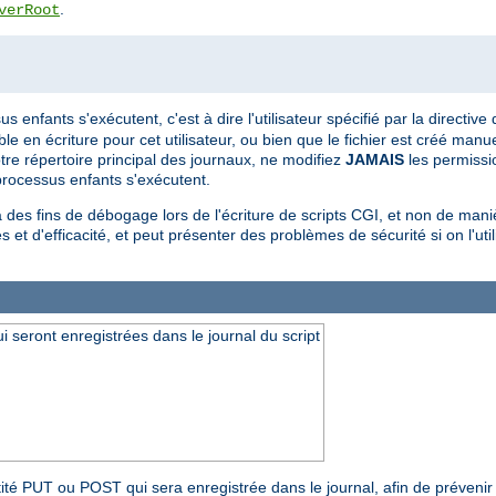
.
verRoot
us enfants s'exécutent, c'est à dire l'utilisateur spécifié par la directiv
ible en écriture pour cet utilisateur, ou bien que le fichier est créé man
votre répertoire principal des journaux, ne modifiez
JAMAIS
les permissio
 processus enfants s'exécutent.
u'à des fins de débogage lors de l'écriture de scripts CGI, et non de m
et d'efficacité, et peut présenter des problèmes de sécurité si on l'uti
seront enregistrées dans le journal du script
entité PUT ou POST qui sera enregistrée dans le journal, afin de préveni