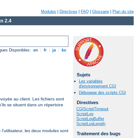
Modules
|
Directives
|
FAQ
|
Glossaire
|
Plan du site
n 2.4
gues Disponibles:
en
|
fr
|
ja
|
ko
Sujets
Les variables
d'environnement CGI
Débogage des scripts CGI
nvoyée au client. Les fichiers sont
Directives
u'ils se situent dans un répertoire
CGIScriptTimeout
ScriptLog
ScriptLogBuffer
ScriptLogLength
'utilisateur, les deux modules sont
Traitement des bugs