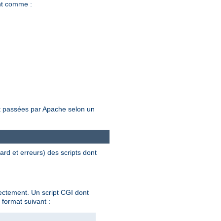
nt comme :
ent passées par Apache selon un
dard et erreurs) des scripts dont
rectement. Un script CGI dont
 format suivant :