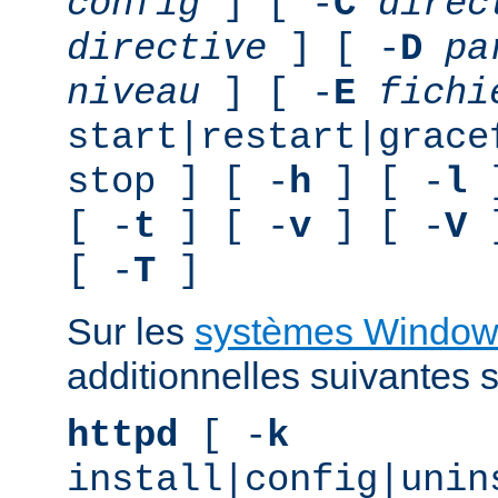
config
] [ -
C
direc
directive
] [ -
D
pa
niveau
] [ -
E
fichi
start|restart|grace
stop ] [ -
h
] [ -
l
]
[ -
t
] [ -
v
] [ -
V
]
[ -
T
]
Sur les
systèmes Window
additionnelles suivantes s
httpd
[ -
k
install|config|unin