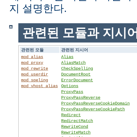
지 설명한다.
관련된 모듈과 지시
관련된 모듈
관련된 지시어
mod_alias
Alias
mod_proxy
AliasMatch
mod_rewrite
CheckSpelling
mod_userdir
DocumentRoot
mod_speling
ErrorDocument
mod_vhost_alias
Options
ProxyPass
ProxyPassReverse
ProxyPassReverseCookieDomain
ProxyPassReverseCookiePath
Redirect
RedirectMatch
RewriteCond
RewriteMatch