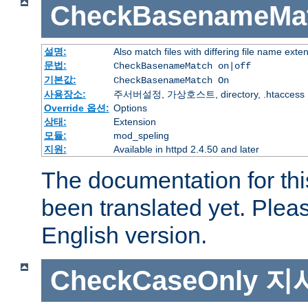
CheckBasenameMa
설명:
Also match files with differing file name exte
문법:
CheckBasenameMatch on|off
기본값:
CheckBasenameMatch On
사용장소:
주서버설정, 가상호스트, directory, .htaccess
Override 옵션:
Options
상태:
Extension
모듈:
mod_speling
지원:
Available in httpd 2.4.50 and later
The documentation for thi
been translated yet. Plea
English version.
CheckCaseOnly
지