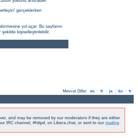
nun yükünü arttırabilir.
netleyici' gerçeklerken
dürmesine yol açar. Bu sayfanın
kilde kişiselleştirilebilir.
Mevcut Diller:
en
|
fr
|
ja
|
ko
|
tr
ver, and may be removed by our moderators if they are either
r IRC channel, #httpd, on Libera.chat, or sent to our
mailing