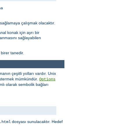
sa
ı sağlamaya çalışmak olacaktır.
al konak için ayrı bir
ptanmasını sağlayabilen
 birer tanedir.
ın çeşitli yolları vardır. Unix
göstermek mümkündür.
Options
mlı olarak sembolik bağları
dosyası sunulacaktır. Hedef
.html