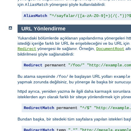
için
yönergesi şöyle kullanılabilirdi:
AliasMatch
AliasMatch
"^/sayfalar/([a-zA-Z0-9]+)(/(.*))?
URL Yönlendirme
Yukarıdaki bölümlerde açıklanan yapılandırma yönergeleri http
istediği içeriğe farklı bir URL ile erişebileceğini ve bu URL içi
yönergesi ile sağlanır. Örneğin,
alt
Redirect
DocumentRoot
bildirilmesi şöyle sağlanabilirdi:
Redirect
 permanent 
"/foo/"
"http://example.co
Bu atama sayesinde
ile başlayan URL yolları
/foo/
example
yapmak zorunda değilsiniz, bu yönerge ile başka bir sunucuya
httpd ayrıca, yeniden yazma ile ilgili daha karmaşık sorunla
isteklerden ayrı olarak farklı bir siteye yönlendirmek için yöner
RedirectMatch
 permanent 
"^/$"
"http://example
Bundan başka, bir sitedeki tüm sayfalara yapılan istekleri başk
RedirectMatch
 temp 
".*"
"http://mesela.exampl