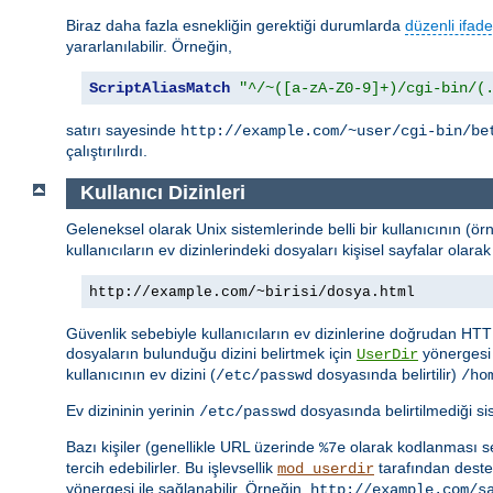
Biraz daha fazla esnekliğin gerektiği durumlarda
düzenli ifade
yararlanılabilir. Örneğin,
ScriptAliasMatch
"^/~([a-zA-Z0-9]+)/cgi-bin/(
satırı sayesinde
http://example.com/~user/cgi-bin/be
çalıştırılırdı.
Kullanıcı Dizinleri
Geleneksel olarak Unix sistemlerinde belli bir kullanıcının (ör
kullanıcıların ev dizinlerindeki dosyaları kişisel sayfalar ola
http://example.com/~birisi/dosya.html
Güvenlik sebebiyle kullanıcıların ev dizinlerine doğrudan HTT
dosyaların bulunduğu dizini belirtmek için
yönergesi 
UserDir
kullanıcının ev dizini (
dosyasında belirtilir)
/etc/passwd
/ho
Ev dizininin yerinin
dosyasında belirtilmediği s
/etc/passwd
Bazı kişiler (genellikle URL üzerinde
olarak kodlanması seb
%7e
tercih edebilirler. Bu işlevsellik
tarafından destek
mod_userdir
yönergesi ile sağlanabilir. Örneğin,
http://example.com/s