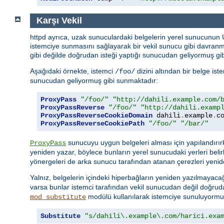
Karşı Vekil
httpd ayrıca, uzak sunuculardaki belgelerin yerel sunucunun
istemciye sunmasını sağlayarak bir vekil sunucu gibi davran
gibi değilde doğrudan isteği yaptığı sunucudan geliyormuş gib
Aşağıdaki örnekte, istemci
dizini altından bir belge is
/foo/
sunucudan geliyormuş gibi sunmaktadır:
ProxyPass
"/foo/"
"http://dahili.example.com/
ProxyPassReverse
"/foo/"
"http://dahili.examp
ProxyPassReverseCookieDomain
 dahili
.
example
.
c
ProxyPassReverseCookiePath
"/foo/"
"/bar/"
sunucuyu uygun belgeleri alması için yapılandırı
ProxyPass
yeniden yazar, böylece bunların yerel sunucudaki yerleri belir
yönergeleri de arka sunucu tarafından atanan çerezleri yenid
Yalnız, belgelerin içindeki hiperbağların yeniden yazılmayacağ
varsa bunlar istemci tarafından vekil sunucudan değil doğru
modülü kullanılarak istemciye sunuluyormuşç
mod_substitute
Substitute
"s/dahili\.example\.com/harici.exa