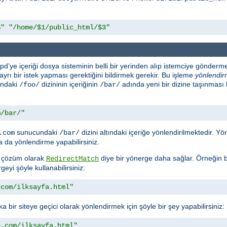
$"
"/home/$1/public_html/$3"
d’ye içeriği dosya sisteminin belli bir yerinden alıp istemciye gönderme
n ayrı bir istek yapması gerektiğini bildirmek gerekir. Bu işleme
yönlendi
ındaki
dizininin içeriğinin
adında yeni bir dizine taşınması
/foo/
/bar/
m/bar/"
sunucundaki
dizini altındaki içeriğe yönlendirilmektedir. 
.com
/bar/
 da yönlendirme yapabilirsiniz.
ra çözüm olarak
diye bir yönerge daha sağlar. Örneğin bi
RedirectMatch
geyi şöyle kullanabilirsiniz:
.com/ilksayfa.html"
a bir siteye geçici olarak yönlendirmek için şöyle bir şey yapabilirsiniz:
e.com/ilksayfa.html"