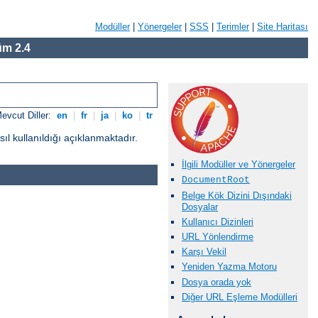
Modüller
|
Yönergeler
|
SSS
|
Terimler
|
Site Haritası
m 2.4
evcut Diller:
en
|
fr
|
ja
|
ko
|
tr
l kullanıldığı açıklanmaktadır.
İlgili Modüller ve Yönergeler
DocumentRoot
Belge Kök Dizini Dışındaki
Dosyalar
Kullanıcı Dizinleri
URL Yönlendirme
Karşı Vekil
Yeniden Yazma Motoru
Dosya orada yok
Diğer URL Eşleme Modülleri