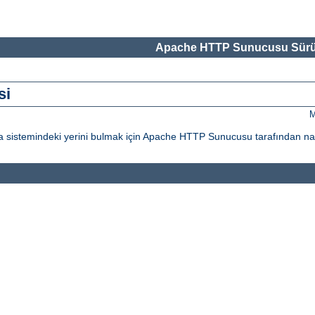
Apache HTTP Sunucusu Sürü
si
M
ya sistemindeki yerini bulmak için Apache HTTP Sunucusu tarafından nası