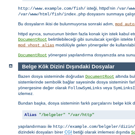
isteği, httpd'nin
http://www.example.com/fish/
/var/ww
dosyasını sunmaya çalışm
/var/www/html/fish/index.php
Bu dosyaların ikisi de bulunmuyorsa sonraki adım,
mod_auto
httpd ayrıca, sunucunun birden fazla konak için istek kabul 
belirtilebileceği gibi sunulacak içeriğin iste
DocumentRoot
modülüyle gelen yönergeler de kullanılabil
mod_vhost_alias
yönergesi yapılandırma dosyanızda ana sunu
DocumentRoot
Belge Kök Dizini Dışındaki Dosyalar
Bazen dosya sisteminde doğrudan
altında bu
DocumentRoot
sistemlerinde sembolik bağlar sayesinde dosya sisteminin farkl
yönergesine değer olarak
veya
FollowSymLinks
SymLinksI
izlemez.
Bundan başka, dosya sisteminin farklı parçalarını belge kök d
Alias
"/belgeler"
"/var/http"
yapılandırması ile
http://example.com/belgeler/dizin/
dizindeki dosyaları birer
CGI
betiği olarak imlemesi dışında
S