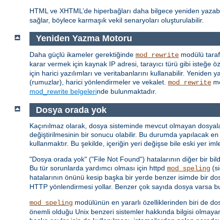
HTML ve XHTML’de hiperbağları daha bilgece yeniden yazab
sağlar, böylece karmaşık vekil senaryoları oluşturulabilir.
Yeniden Yazma Motoru
Daha güçlü ikameler gerektiğinde
modülü taraf
mod_rewrite
karar vermek için kaynak IP adresi, tarayıcı türü gibi isteğe özg
için harici yazılımları ve veritabanlarını kullanabilir. Yenid
(rumuzlar), harici yönlendirmeler ve vekalet.
mo
mod_rewrite
mod_rewrite belgeleri
nde bulunmaktadır.
Dosya orada yok
Kaçınılmaz olarak, dosya sisteminde mevcut olmayan dosyalar iç
değiştirilmesinin bir sonucu olabilir. Bu durumda yapılacak en 
kullanmaktır. Bu şekilde, içeriğin yeri değişse bile eski yer i
"Dosya orada yok" ("File Not Found") hatalarının diğer bir bil
Bu tür sorunlarda yardımcı olması için httpd
(si
mod_speling
hatalarının önünü kesip başka bir yerde benzer isimde bir do
HTTP yönlendirmesi yollar. Benzer çok sayıda dosya varsa bunl
modülünün en yararlı özelliklerinden biri de do
mod_speling
önemli olduğu Unix benzeri sistemler hakkında bilgisi olmaya