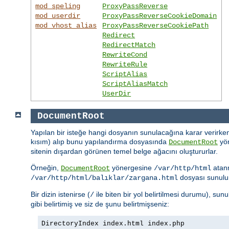
mod_speling
ProxyPassReverse
mod_userdir
ProxyPassReverseCookieDomain
mod_vhost_alias
ProxyPassReverseCookiePath
Redirect
RedirectMatch
RewriteCond
RewriteRule
ScriptAlias
ScriptAliasMatch
UserDir
DocumentRoot
Yapılan bir isteğe hangi dosyanın sunulacağına karar verirken
kısım) alıp bunu yapılandırma dosyasında
yön
DocumentRoot
sitenin dışardan görünen temel belge ağacını oluştururlar.
Örneğin,
yönergesine
atan
DocumentRoot
/var/http/html
dosyası sunulu
/var/http/html/balıklar/zargana.html
Bir dizin istenirse (
ile biten bir yol belirtilmesi durumu), su
/
gibi belirtimiş ve siz de şunu belirtmişseniz:
DirectoryIndex index.html index.php