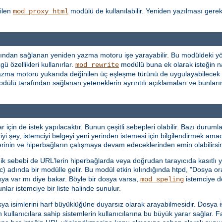
ilen
modülü de kullanılabilir. Yeniden yazılması gere
mod_proxy_html
ından sağlanan yeniden yazma motoru işe yarayabilir. Bu modüldeki yön
ü özellikleri kullanırlar.
modülü buna ek olarak isteğin n
mod_rewrite
en yazma motoru yukarıda değinilen üç eşleşme türünü de uygulayabilecek
dülü tarafından sağlanan yeteneklerin ayrıntılı açıklamaları ve bunların 
in de istek yapılacaktır. Bunun çeşitli sebepleri olabilir. Bazı durumlar
iyi şey, istemciyi belgeyi yeni yerinden istemesi için bilgilendirmek ama
mlerinin ve hiperbağların çalışmaya devam edeceklerinden emin olabilirsin
dik sebebi de URL’lerin hiperbağlarda veya doğrudan tarayıcıda kasıtlı ya
c) adında bir modülle gelir. Bu modül etkin kılındığında htpd, "Dosya o
sya var mı diye bakar. Böyle bir dosya varsa,
istemciye do
mod_speling
ar istemciye bir liste halinde sunulur.
sya isimlerini harf büyüklüğüne duyarsız olarak arayabilmesidir. Dosya
n kullanıcılara sahip sistemlerin kullanıcılarına bu büyük yarar sağlar