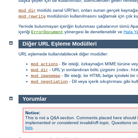
başka şeyler için de kullanılması, istemcilerden gelen nered
modülü sanal URI'leri, onları sunan gerçek kaynağa
mod_dir
modülünün kullanılmasını sağlamak için çok kull
mod_rewrite
Yerinde bulunmayan içeriğin bulunması çabalarının tümü Apa
içeriği
yönergesi ile denetlenebilir ve
Hata Yan
ErrorDocument
Diğer URL Eşleme Modülleri
URL eşlemede kullanılabilecek diğer modüller:
- Bir isteği, özkaynağın MIME türüne vey
mod_actions
- URL'yi sonlandıran bölü çizgisini
mod_dir
index.ht
- Bir isteği, bir HTML belge içindeki bi
mod_imagemap
- Dil veya içerik sıkıştırması gibi ku
mod_negotiation
Yorumlar
Notice:
This is not a Q&A section. Comments placed here should 
implemented or considered invalid/off-topic. Questions o
lists
.