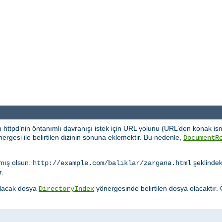
 httpd’nin öntanımlı davranışı istek için URL yolunu (URL’den konak ism
ergesi ile belirtilen dizinin sonuna eklemektir. Bu nedenle,
DocumentR
mış olsun.
şeklindeki
http://example.com/balıklar/zargana.html
r.
nulacak dosya
yönergesinde belirtilen dosya olacaktır.
DirectoryIndex