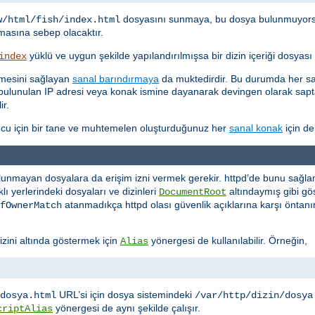
dosyasını sunmaya, bu dosya bulunmuyor
w/html/fish/index.html
asına sebep olacaktır.
yüklü ve uygun şekilde yapılandırılmışsa bir dizin içeriği dosyas
index
etmesini sağlayan
sanal barındırmaya
da muktedirdir. Bu durumda her san
kte bulunulan IP adresi veya konak ismine dayanarak devingen olarak sa
ir.
cu için bir tane ve muhtemelen oluşturduğunuz her
sanal konak
için de
lunmayan dosyalara da erişim izni vermek gerekir. httpd’de bunu sağlaman
ı yerlerindeki dosyaları ve dizinleri
altındaymış gibi 
DocumentRoot
atanmadıkça httpd olası güvenlik açıklarına karşı öntanı
fOwnerMatch
izini altında göstermek için
yönergesi de kullanılabilir. Örneğin,
Alias
URL’si için dosya sistemindeki
dosya.html
/var/http/dizin/dosya
yönergesi de aynı şekilde çalışır.
criptAlias