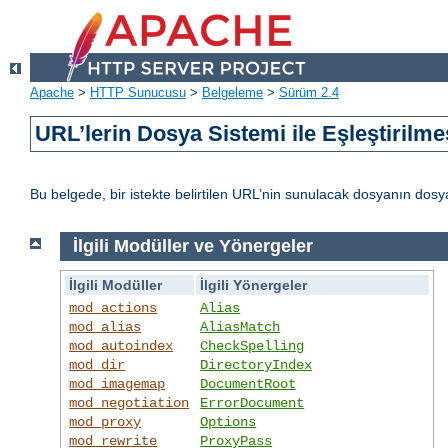
Apache
>
HTTP Sunucusu
>
Belgeleme
>
Sürüm 2.4
URL’lerin Dosya Sistemi ile Eşleştirilme
Bu belgede, bir istekte belirtilen URL’nin sunulacak dosyanın dos
İlgili Modüller ve Yönergeler
İlgili Modüller
İlgili Yönergeler
mod_actions
Alias
mod_alias
AliasMatch
mod_autoindex
CheckSpelling
mod_dir
DirectoryIndex
mod_imagemap
DocumentRoot
mod_negotiation
ErrorDocument
mod_proxy
Options
mod_rewrite
ProxyPass