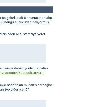
 belgeleri uzak bir sunucudan alıp
n bulunduğu sunucudan geliyormuş
dizininden alıp istemciye yerel
n kaynaklanan yönlendirmeleri
xyPassReverseCookiePath
miyle hedef alan mutlak hiperbağlar
rı (ve diğer içeriği)