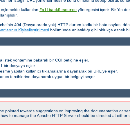
eyse her isteğin URL yönlendirmesine konu olmasına sebep olarak sunucu
 eşlemekte kullanılan
yönergesini içerir. Bir 'ön de
FallbackResource
anışlıdır.
che’nin 404 (Dosya orada yok) HTTP durum kodlu bir hata sayfası dön
ıtlarının Kişiselleştirilmesi
bölümünde anlatıldığı gibi oldukça esnek bir şe
a istek yöntemine bakarak bir CGI betiğine eşler.
bir dosyaya eşler.
ml
r resme yapılan kullanıcı tıklamalarına dayanarak bir URL'ye eşler.
llanıcı tercihlerine dayanarak uygun bir belgeyi seçer.
be pointed towards suggestions on improving the documentation or ser
n how to manage the Apache HTTP Server should be directed at either ou