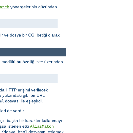
yönergelerinin gücünden
atch
ilir ve dosya bir CGI betiği olarak
modülü bu özelliği site üzerinden
r
nda HTTP erişimi verilecek
e yukarıdaki gibi bir URL
dosyası ile eşleşirdi.
ml
eri de vardır.
 için başka bir karakter kullanmayı
şsa istenen etki
AliasMatch
dosyasını eşlemek
l/dosya.html