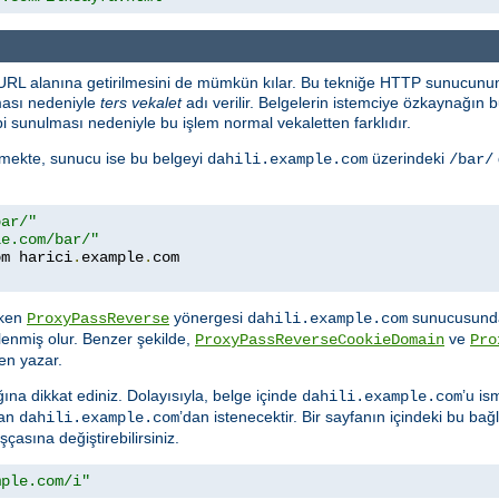
 URL alanına getirilmesini de mümkün kılar. Bu tekniğe HTTP sunucunun
ması nedeniyle
ters vekalet
adı verilir. Belgelerin istemciye özkaynağı
i sunulması nedeniyle bu işlem normal vekaletten farklıdır.
temekte, sunucu ise bu belgeyi
üzerindeki
dahili.example.com
/bar/
bar/"
le.com/bar/"
om harici
.
example
.
rken
yönergesi
sunucusunda
ProxyPassReverse
dahili.example.com
lenmiş olur. Benzer şekilde,
ve
ProxyPassReverseCookieDomain
Pro
en yazar.
ına dikkat ediniz. Dolayısıyla, belge içinde
’u is
dahili.example.com
dan
’dan istenecektir. Bir sayfanın içindeki bu bağla
dahili.example.com
asına değiştirebilirsiniz.
mple.com/i"