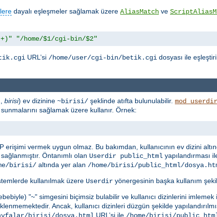
lere
dayalı eşleşmeler sağlamak üzere
ve
AliasMatch
ScriptAliasM
.+)"
"/home/$1/cgi-bin/$2"
URL’si
dosyası ile eşleştir
tik.cgi
/home/user/cgi-bin/betik.cgi
n,
birisi
) ev dizinine
şeklinde atıfta bulunulabilir.
~birisi/
mod_userdi
rak sunmalarını sağlamak üzere kullanır. Örnek:
P erişimi vermek uygun olmaz. Bu bakımdan, kullanıcının ev dizini altı
sağlanmıştır. Öntanımlı olan
yapılandırması il
Userdir public_html
altında yer alan
me/birisi/
/home/birisi/public_html/dosya.ht
istemlerde kullanılmak üzere
yönergesinin başka kullanım şekill
Userdir
ebiyle) "~" simgesini biçimsiz bulabilir ve kullanıcı dizinlerini imlemek
lenmemektedir. Ancak, kullanıcı dizinleri düzgün şekilde yapılandırılmı
URL’si ile
ayfalar/birisi/dosya.html
/home/birisi/public_htm