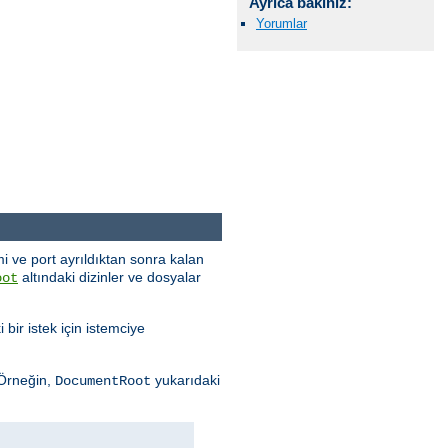
Ayrıca bakınız:
Yorumlar
i ve port ayrıldıktan sonra kalan
altındaki dizinler ve dosyalar
oot
 bir istek için istemciye
 Örneğin,
yukarıdaki
DocumentRoot