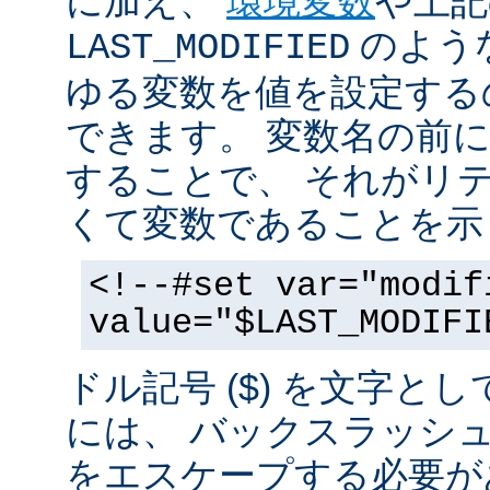
に加え、
環境変数
や上記
のような
LAST_MODIFIED
ゆる変数を値を設定する
できます。 変数名の前にド
することで、 それがリ
くて変数であることを示
<!--#set var="modif
value="$LAST_MODIFI
ドル記号 ($) を文字と
には、 バックスラッシ
をエスケープする必要が