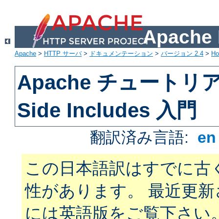
Apach
Apache
>
HTTP サーバ
>
ドキュメンテーション
>
バージョン 2.4
>
H
Apache チュートリアル
Side Includes 入門
翻訳済み言語:
e
この日本語訳はすでに古
性があります。 最近更
には英語版をご覧下さい