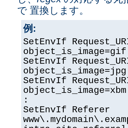
で 置換します。
例:
SetEnvIf Request_UR
object_is_image=gif
SetEnvIf Request_UR
object_is_image=jpg
SetEnvIf Request_UR
object_is_image=xbm
:
SetEnvIf Referer
www\.mydomain\.exam