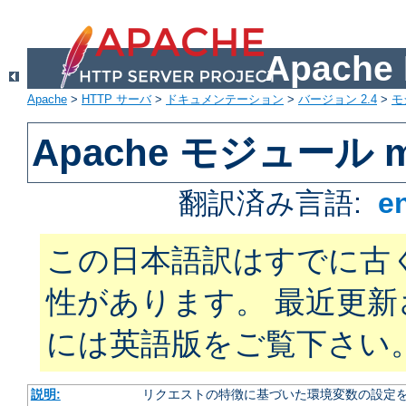
Apach
Apache
>
HTTP サーバ
>
ドキュメンテーション
>
バージョン 2.4
>
モ
Apache モジュール mo
翻訳済み言語:
e
この日本語訳はすでに古
性があります。 最近更
には英語版をご覧下さい
説明:
リクエストの特徴に基づいた環境変数の設定