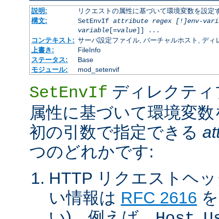
説明:
リクエストの属性に基づいて環境変数を設定
構文:
SetEnvIf
attribute regex [!]env-vari
variable
[=
value
]] ...
コンテキスト:
サーバ設定ファイル, バーチャルホスト, ディレクトリ
上書き:
FileInfo
ステータス:
Base
モジュール:
mod_setenvif
ディレクティ
SetEnvIf
属性に基づいて環境変数
初の引数で指定できる
at
つのどれかです:
HTTP リクエストヘ
い情報は
RFC 2616
を
い)。例えば、
,
Host
U