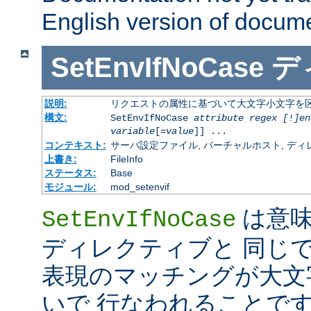
English version of docum
SetEnvIfNoCase
デ
説明:
リクエストの属性に基づいて大文字小文字を
構文:
SetEnvIfNoCase
attribute regex [!]en
variable
[=
value
]] ...
コンテキスト:
サーバ設定ファイル, バーチャルホスト, ディレクトリ
上書き:
FileInfo
ステータス:
Base
モジュール:
mod_setenvif
は意
SetEnvIfNoCase
ディレクティブと 同じ
表現のマッチングが大文
いで 行なわれることです