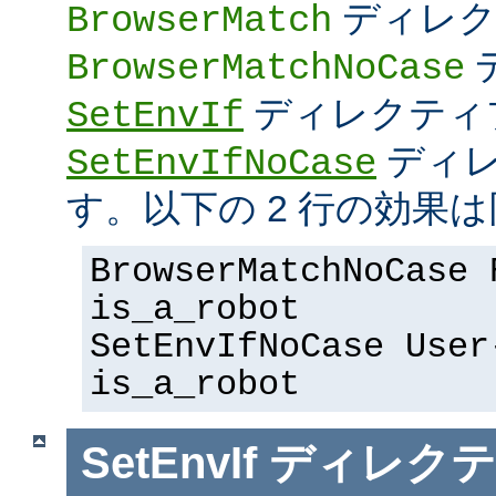
ディレク
BrowserMatch
BrowserMatchNoCase
ディレクティ
SetEnvIf
ディレ
SetEnvIfNoCase
す。以下の 2 行の効果は
BrowserMatchNoCase 
is_a_robot
SetEnvIfNoCase User
is_a_robot
SetEnvIf
ディレクテ