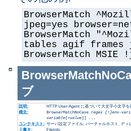
BrowserMatch ^Mozil
jpeg=yes browser=ne
BrowserMatch "^Mozi
tables agif frames 
BrowserMatch MSIE !
BrowserMatchNoCa
ブ
説明:
HTTP User-Agent に基づいて大文字小
構文:
BrowserMatchNoCase
regex [!]env-vari
variable
[=
value
]] ...
コンテキスト:
サーバ設定ファイル, バーチャルホスト, ディレクトリ
上書き:
FileInfo