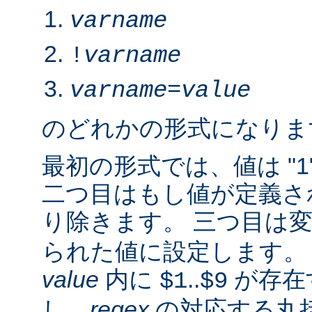
varname
!
varname
varname
=
value
のどれかの形式になりま
最初の形式では、値は "1
二つ目はもし値が定義さ
り除きます。 三つ目は
られた値に設定します。 2.
value
内に
..
が存在
$1
$9
し、
regex
の対応する丸