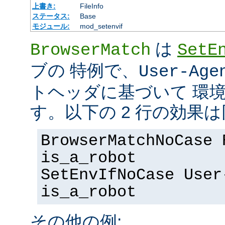
上書き:
FileInfo
ステータス:
Base
モジュール:
mod_setenvif
は
BrowserMatch
SetE
ブの 特例で、
User-Age
トヘッダに基づいて 環
す。以下の 2 行の効果
BrowserMatchNoCase 
is_a_robot
SetEnvIfNoCase User
is_a_robot
その他の例: