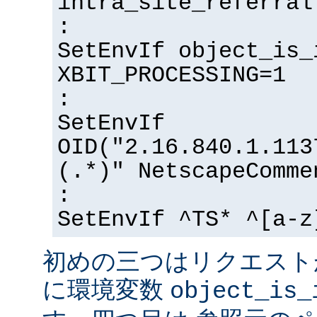
intra_site_referral
:
SetEnvIf object_is_
XBIT_PROCESSING=1
:
SetEnvIf
OID("2.16.840.1.113
(.*)" NetscapeComme
:
SetEnvIf ^TS* ^[a-z
初めの三つはリクエスト
に環境変数
object_is_