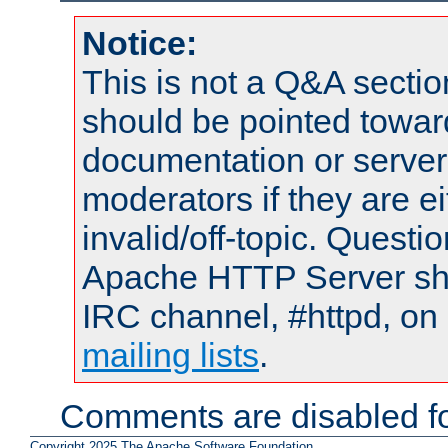
Notice:
This is not a Q&A sect
should be pointed towar
documentation or serve
moderators if they are 
invalid/off-topic. Quest
Apache HTTP Server shou
IRC channel, #httpd, on 
mailing lists
.
Comments are disabled fo
Copyright 2025 The Apache Software Foundation.