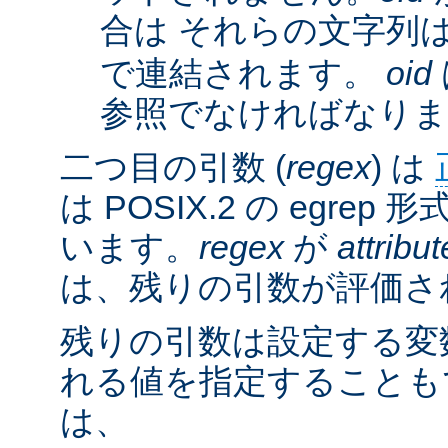
合は それらの文字列
で連結されます。
oid
参照でなければなりま
二つ目の引数 (
regex
) は
は POSIX.2 の egre
います。
regex
が
attribut
は、残りの引数が評価さ
残りの引数は設定する変
れる値を指定することも
は、