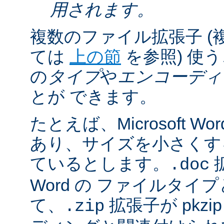
用されます。
複数のファイル拡張子 (
ては
上の節
を参照) 使
の
タイプ
や
エンコーディ
とが できます。
たとえば、Microsoft 
あり、サイズを小さくするた
ているとします。
拡
.doc
Word の ファイルタ
て、
拡張子が pkz
.zip