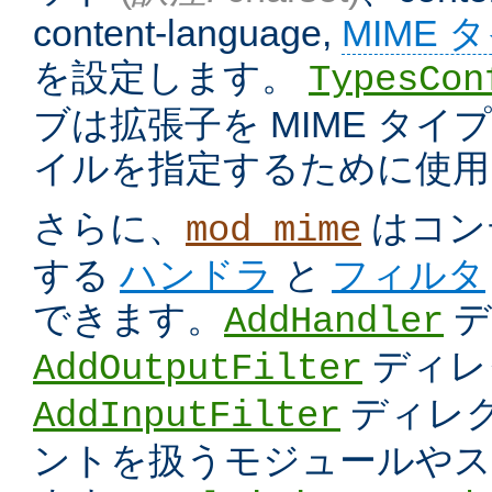
content-language,
MIME 
を設定します。
TypesCon
ブは拡張子を MIME タ
イルを指定するために使用
さらに、
はコン
mod_mime
する
ハンドラ
と
フィルタ
できます。
デ
AddHandler
ディレ
AddOutputFilter
ディレク
AddInputFilter
ントを扱うモジュールやス