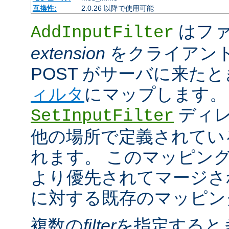
互換性:
2.0.26 以降で使用可能
はファ
AddInputFilter
extension
をクライアン
POST がサーバに来た
ィルタ
にマップします。
ディレ
SetInputFilter
他の場所で定義されてい
れます。 このマッピン
より優先されてマージさ
に対する既存のマッピン
複数の
filter
を指定すると