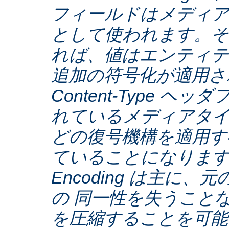
フィールドはメディア
として使われます。そ
れば、値はエンティテ
追加の符号化が適用さ
Content-Type ヘ
れているメディアタ
どの復号機構を適用す
ていることになります。C
Encoding は主に
の 同一性を失うこと
を圧縮することを可能