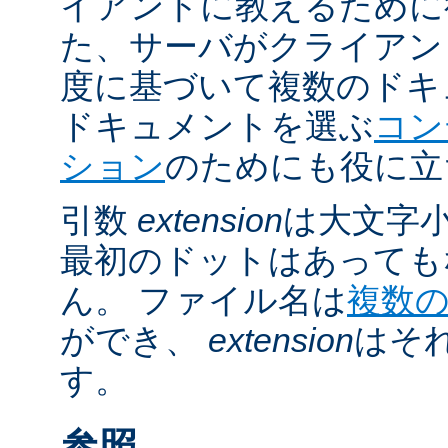
イアントに教えるために
た、サーバがクライアントの 
度に基づいて複数のドキ
ドキュメントを選ぶ
コン
ション
のためにも役に立
引数
extension
は大文字
最初のドットはあっても
ん。 ファイル名は
複数
ができ、
extension
はそ
す。
参照