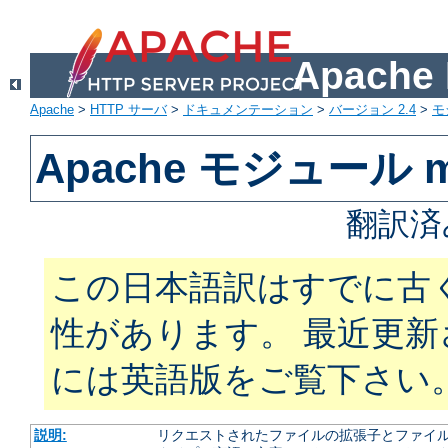
Apach
Apache
>
HTTP サーバ
>
ドキュメンテーション
>
バージョン 2.4
>
モ
Apache モジュール m
翻訳済
この日本語訳はすでに古
性があります。 最近更
には英語版をご覧下さい
説明:
リクエストされたファイルの拡張子とファイルの振