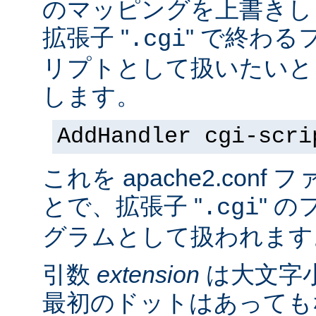
のマッピングを上書きし
拡張子 "
" で終わる
.cgi
リプトとして扱いたいと
します。
AddHandler cgi-scri
これを apache2.con
とで、拡張子 "
" の
.cgi
グラムとして扱われます
引数
extension
は大文字
最初のドットはあっても