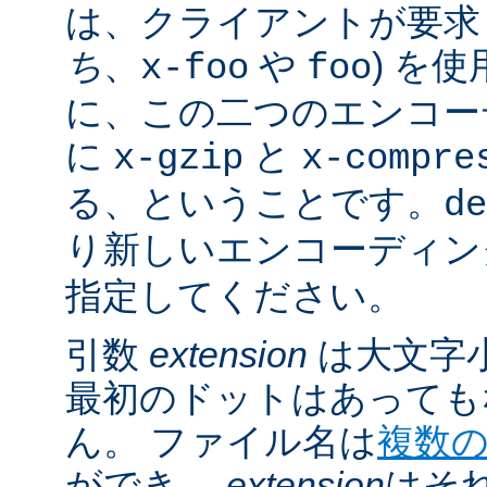
は、クライアントが要求し
ち
、
や
) を
x-foo
foo
に、この二つのエンコー
に
と
x-gzip
x-compre
る、ということです。
de
り新しいエンコーディン
指定してください。
引数
extension
は大文字
最初のドットはあっても
ん。 ファイル名は
複数
ができ、
extension
はそ