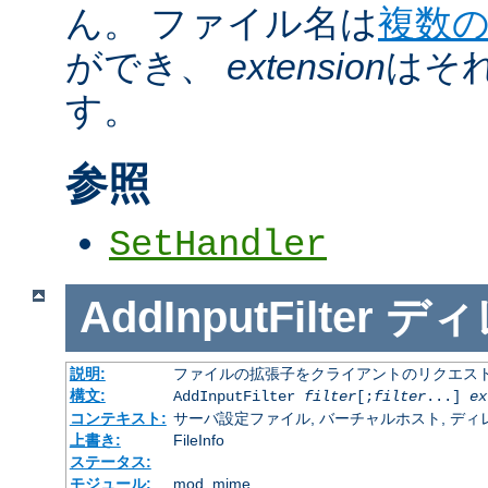
ん。 ファイル名は
複数
ができ、
extension
はそ
す。
参照
SetHandler
AddInputFilter
ディ
説明:
ファイルの拡張子をクライアントのリクエスト
構文:
AddInputFilter
filter
[;
filter
...]
ex
コンテキスト:
サーバ設定ファイル, バーチャルホスト, ディレクトリ
上書き:
FileInfo
ステータス:
モジュール:
mod_mime