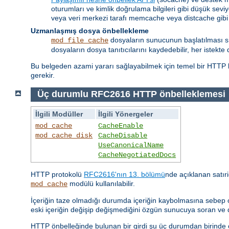
oturumları ve kimlik doğrulama bilgileri gibi düşük seviy
veya veri merkezi tarafı memcache veya distcache gibi
Uzmanlaşmış dosya önbellekleme
dosyaların sunucunun başlatılması sıra
mod_file_cache
dosyaların dosya tanıtıcılarını kaydedebilir, her istekte 
Bu belgeden azami yararı sağlayabilmek için temel bir HTTP b
gerekir.
Üç durumlu RFC2616 HTTP önbelleklemesi
İlgili Modüller
İlgili Yönergeler
mod_cache
CacheEnable
mod_cache_disk
CacheDisable
UseCanonicalName
CacheNegotiatedDocs
HTTP protokolü
RFC2616'nın 13. bölümü
nde açıklanan satıri
modülü kullanılabilir.
mod_cache
İçeriğin taze olmadığı durumda içeriğin kaybolmasına sebep o
eski içeriğin değişip değişmediğini özgün sunucuya soran ve
HTTP önbelleğinde bulunan bir girdi şu üç durumdan birinde ol