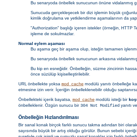
Bu senaryoda önbellek sunucunun önüne vidalanmış gib
Sunucuda gerçekleşecek bir dizi işlemin büyük çoğunluğ
kimlik doğrulama ve yetkilendirme aşamalarının da yapı
"Authorization" başlığı içeren istekler (örneğin, HTTP 
işleme de sokulmazlar.
Normal eylem aşaması
Bu aşama geç bir aşama olup, isteğin tamamen işlenme
Bu senaryoda önbellek sunucunun arkasına vidalanmış 
Bu kip en esneğidir. Önbelleğin, süzme zincirinin hass
önce süzülüp kişiselleştirilebilir.
URL önbellekte yoksa
modülü yanıtı önbelleğe k
mod_cache
etmesine izin verir. İçeriğin önbelleklenebilir olduğu saptanırs
Önbellekteki içerik bayatsa,
modülü isteği bir
koş
mod_cache
önbelleklenir. Özgün sunucu bir
yanıtı ve
304 Not Modified
Önbelleğin Hızlandırılması
Bir sanal konak birçok farklı sunucu takma adından biri olarak
sayısında büyük bir artış olduğu görülür. Bunun sebebi içeriğ
suretiyle çok isimli ve rumuzlu sanal konaklar için farklı önbel