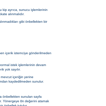
 kip ayrıca, sunucu işlemlerinin
kate alınmalıdır.
lınmadıkları gibi önbellekten bir
enen içerik istemciye gönderilmeden
 normal istek işlemlerinin devam
ik yok sayılır.
 mevcut içeriğin yerine
rafından kaydedilmeden sunulur.
a önbellekten sunulan sayfa
dır. Yönergeye
değerini atamak
On
ir önbellek tutulur.