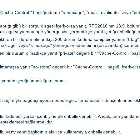
a "Cache-Control:" başlığında da "s-maxage", "must-revalidate" veya "publi
ğı gibi) bir sorgu dizgesi içeriyorsa yanıt, RFC2616’nın 13.9. bölümün
max-age veya max-age yönergesini içermedikçe yanıt içeriği önbelleğe a
ktiren bir durum olmadıkça 200 durum koduna sahip bir yanıtın "Etag",
 "max-age" veya "s-maxage" yönergelerinden birini (en azından) içermesi
n bir durum olmadıkça yanıt "private" değerli bir "Cache-Control:" başlığı
lmamışsa yanıt "no-store" değerli bir "Cache-Control:" başlığı içeriyorsa
r yanıtın içeriği önbelleğe alınmaz.
 uzlaşımıyla bağdaşmıyorsa önbelleğe alınmamalıdır. Bu içerik önbell
le ifade ediliyorsa, içerik yine de önbelleklenebilir. Ancak, tam yanıtlar
esteklemesi sağlanmalıdır.
ik,
yanıt başlığının akıllıca kullanımıyla önbelleklenebilir.
Vary