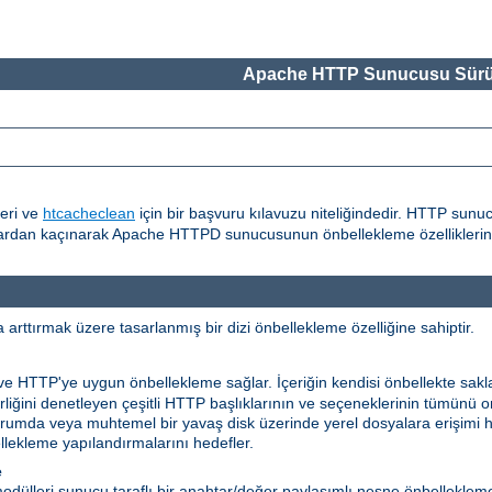
Apache HTTP Sunucusu Sürü
eri ve
htcacheclean
için bir başvuru kılavuzu niteliğindedir. HTTP sunu
alardan kaçınarak Apache HTTPD sunucusunun önbellekleme özelliklerinin
rttırmak üzere tasarlanmış bir dizi önbellekleme özelliğine sahiptir.
 ve HTTP'ye uygun önbellekleme sağlar. İçeriğin kendisi önbellekte sakl
ilirliğini denetleyen çeşitli HTTP başlıklarının ve seçeneklerinin tümünü
niz durumda veya muhtemel bir yavaş disk üzerinde yerel dosyalara erişimi
ekleme yapılandırmalarını hedefler.
e
dülleri sunucu taraflı bir anahtar/değer paylaşımlı nesne önbelleklem