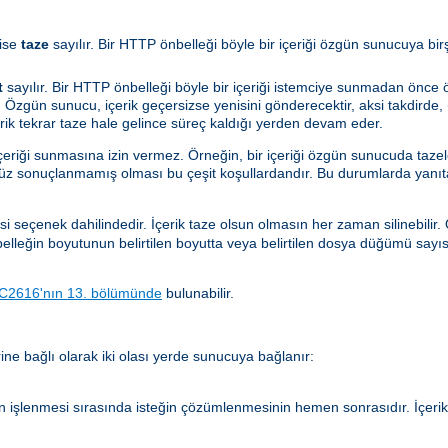
ise
taze
sayılır. Bir HTTP önbelleği böyle bir içeriği özgün sunucuya bi
t
sayılır. Bir HTTP önbelleği böyle bir içeriği istemciye sunmadan önc
 Özgün sunucu, içerik geçersizse yenisini gönderecektir, aksi takdirde, (
çerik tekrar taze hale gelince süreç kaldığı yerden devam eder.
içeriği sunmasına izin vermez. Örneğin, bir içeriği özgün sunucuda taze
nüz sonuçlanmamış olması bu çeşit koşullardandır. Bu durumlarda yanıt
si seçenek dahilindedir. İçerik taze olsun olmasın her zaman silinebilir
önbelleğin boyutunun belirtilen boyutta veya belirtilen dosya düğümü sayı
C2616'nın 13. bölümünde
bulunabilir.
ne bağlı olarak iki olası yerde sunucuya bağlanır:
n işlenmesi sırasında isteğin çözümlenmesinin hemen sonrasıdır. İçer