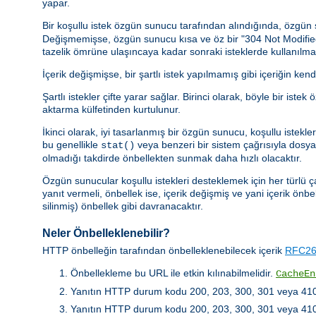
yapar.
Bir koşullu istek özgün sunucu tarafından alındığında, özgü
Değişmemişse, özgün sunucu kısa ve öz bir "304 Not Modified" y
tazelik ömrüne ulaşıncaya kadar sonraki isteklerde kullanılmal
İçerik değişmişse, bir şartlı istek yapılmamış gibi içeriğin kend
Şartlı istekler çifte yarar sağlar. Birinci olarak, böyle bir 
aktarma külfetinden kurtulunur.
İkinci olarak, iyi tasarlanmış bir özgün sunucu, koşullu istek
bu genellikle
veya benzeri bir sistem çağrısıyla dosya b
stat()
olmadığı takdirde önbellekten sunmak daha hızlı olacaktır.
Özgün sunucular koşullu istekleri desteklemek için her türlü ç
yanıt vermeli, önbellek ise, içerik değişmiş ve yani içerik önbe
silinmiş) önbellek gibi davranacaktır.
Neler Önbelleklenebilir?
HTTP önbelleğin tarafından önbelleklenebilecek içerik
RFC261
Önbellekleme bu URL ile etkin kılınabilmelidir.
CacheEn
Yanıtın HTTP durum kodu 200, 203, 300, 301 veya 410 
Yanıtın HTTP durum kodu 200, 203, 300, 301 veya 410 de