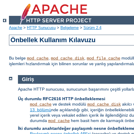
Apache
>
HTTP Sunucusu
>
Belgeleme
>
Sürüm 2.4
Önbellek Kullanım Kılavuzu
Bu belge
,
,
modüll
mod_cache
mod_cache_disk
mod_file_cache
işlemleri hızlandırmak için bilinen sorunlar ve yanlış yapılandırm
Giriş
Apache HTTP sunucusu, sunucunun başarımını çeşitli yollarla a
Üç durumlu RFC2616 HTTP önbelleklemesi
ve destek modülü
akılcı
mod_cache
mod_cache_disk
13. bölümü
nde açıklandığı gibi, içeriğin önbellekleneb
yerel içerik veya vekalet edilen içerik ile ilgilendiği
durumda
hem basit hem de karmaşık önbell
mod_cache
İki durumlu anahtar/değer paylaşımlı nesne önbelleklem
Paylaşımlı nesne önbellek API'si
(socache) ve destek mo