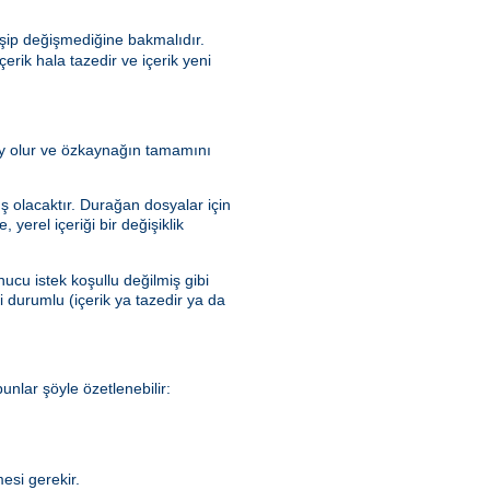
şip değişmediğine bakmalıdır.
rik hala tazedir ve içerik yeni
olay olur ve özkaynağın tamamını
ış olacaktır. Durağan dosyalar için
yerel içeriği bir değişiklik
ucu istek koşullu değilmiş gibi
ki durumlu (içerik ya tazedir ya da
nlar şöyle özetlenebilir:
esi gerekir.