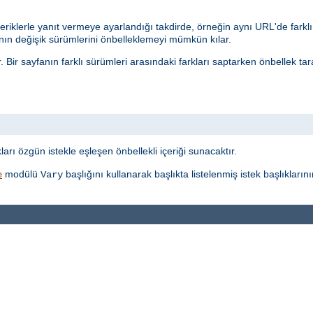
eriklerle yanıt vermeye ayarlandığı takdirde, örneğin aynı URL'de farklı 
n değişik sürümlerini önbelleklemeyi mümkün kılar.
r. Bir sayfanın farklı sürümleri arasındaki farkları saptarken önbellek t
t
ı özgün istekle eşleşen önbellekli içeriği sunacaktır.
modülü
başlığını kullanarak başlıkta listelenmiş istek başlıkları
e
Vary