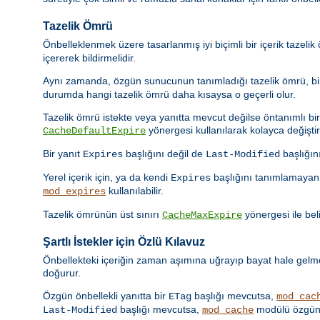
Tazelik Ömrü
Önbelleklenmek üzere tasarlanmış iyi biçimli bir içerik tazeli
içererek bildirmelidir.
Aynı zamanda, özgün sunucunun tanımladığı tazelik ömrü, bir 
durumda hangi tazelik ömrü daha kısaysa o geçerli olur.
Tazelik ömrü istekte veya yanıtta mevcut değilse öntanımlı bir t
yönergesi kullanılarak kolayca değiştiril
CacheDefaultExpire
Bir yanıt
başlığını değil de
başlığın
Expires
Last-Modified
Yerel içerik için, ya da kendi
başlığını tanımlamayan 
Expires
kullanılabilir.
mod_expires
Tazelik ömrünün üst sınırı
yönergesi ile beli
CacheMaxExpire
Şartlı İstekler için Özlü Kılavuz
Önbellekteki içeriğin zaman aşımına uğrayıp bayat hale gelmes
doğurur.
Özgün önbellekli yanıtta bir
başlığı mevcutsa,
ETag
mod_cac
başlığı mevcutsa,
modülü özgün 
Last-Modified
mod_cache