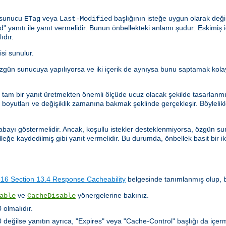
n sunucu
veya
başlığının isteğe uygun olarak deği
ETag
Last-Modified
anıtı ile yanıt vermelidir. Bunun önbellekteki anlamı şudur: Eskimiş içe
ıdır.
isi sunulur.
istek özgün sunucuya yapılıyorsa ve iki içerik de aynıysa bunu saptamak k
ler tam bir yanıt üretmekten önemli ölçüde ucuz olacak şekilde tasarlanm
oyutları ve değişiklik zamanına bakmak şeklinde gerçekleşir. Böylelikle, 
abayı göstermelidir. Ancak, koşullu istekler desteklenmiyorsa, özgün sun
lleğe kaydedilmiş gibi yanıt vermelidir. Bu durumda, önbellek basit bir i
6 Section 13.4 Response Cacheability
belgesinde tanımlanmış olup, bu
ve
yönergelerine bakınız.
able
CacheDisable
olmalıdır.
ğilse yanıtın ayrıca, "Expires" veya "Cache-Control" başlığı da içerm