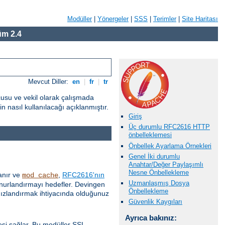
Modüller
|
Yönergeler
|
SSS
|
Terimler
|
Site Haritası
m 2.4
Mevcut Diller:
en
|
fr
|
tr
cusu ve vekil olarak çalışmada
 nasıl kullanılacağı açıklanmıştır.
Giriş
Üç durumlu RFC2616 HTTP
önbelleklemesi
Önbellek Ayarlama Örnekleri
Genel İki durumlu
Anahtar/Değer Paylaşımlı
Nesne Önbellekleme
anır ve
,
RFC2616'nın
mod_cache
Uzmanlaşmış Dosya
 onurlandırmayı hedefler. Devingen
Önbellekleme
 hızlandırmak ihtiyacında olduğunuz
Güvenlik Kaygıları
Ayrıca bakınız:
esi sağlar. Bu modüller SSL