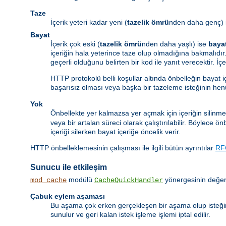
Taze
İçerik yeteri kadar yeni (
tazelik ömrü
nden daha genç) 
Bayat
İçerik çok eski (
tazelik ömrü
nden daha yaşlı) ise
baya
içeriğin hala yeterince taze olup olmadığına bakmalıdır.
geçerli olduğunu belirten bir kod ile yanıt verecektir. İ
HTTP protokolü belli koşullar altında önbelleğin bayat 
başarısız olması veya başka bir tazeleme isteğinin he
Yok
Önbellekte yer kalmazsa yer açmak için içeriğin silinme
veya bir artalan süreci olarak çalıştırılabilir. Böylece 
içeriği silerken bayat içeriğe öncelik verir.
HTTP önbelleklemesinin çalışması ile ilgili bütün ayrıntılar
RF
Sunucu ile etkileşim
modülü
yönergesinin değeri
mod_cache
CacheQuickHandler
Çabuk eylem aşaması
Bu aşama çok erken gerçekleşen bir aşama olup isteği
sunulur ve geri kalan istek işleme işlemi iptal edilir.