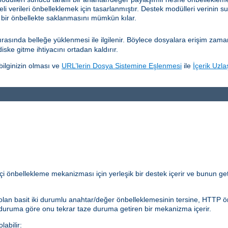
eli verileri önbelleklemek için tasarlanmıştır. Destek modülleri verinin su
 bir önbellekte saklanmasını mümkün kılar.
sında belleğe yüklenmesi ile ilgilenir. Böylece dosyalara erişim zamanını
diske gitme ihtiyacını ortadan kaldırır.
ilginizin olması ve
URL’lerin Dosya Sistemine Eşlenmesi
ile
İçerik Uzla
çi önbellekleme mekanizması için yerleşik bir destek içerir ve bunun get
lan basit iki durumlu anahtar/değer önbelleklemesinin tersine, HTTP önb
 duruma göre onu tekrar taze duruma getiren bir mekanizma içerir.
abilir: