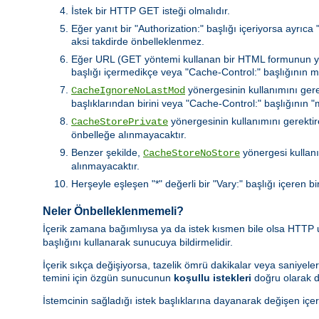
İstek bir HTTP GET isteği olmalıdır.
Eğer yanıt bir "Authorization:" başlığı içeriyorsa ayrıc
aksi takdirde önbelleklenmez.
Eğer URL (GET yöntemi kullanan bir HTML formunun yaptı
başlığı içermedikçe veya "Cache-Control:" başlığının 
yönergesinin kullanımını gere
CacheIgnoreNoLastMod
başlıklarından birini veya "Cache-Control:" başlığının
yönergesinin kullanımını gerektire
CacheStorePrivate
önbelleğe alınmayacaktır.
Benzer şekilde,
yönergesi kullanı
CacheStoreNoStore
alınmayacaktır.
Herşeyle eşleşen "*" değerli bir "Vary:" başlığı içeren bi
Neler Önbelleklenmemeli?
İçerik zamana bağımlıysa ya da istek kısmen bile olsa HTTP
başlığını kullanarak sunucuya bildirmelidir.
İçerik sıkça değişiyorsa, tazelik ömrü dakikalar veya saniyeler
temini için özgün sunucunun
koşullu istekleri
doğru olarak d
İstemcinin sağladığı istek başlıklarına dayanarak değişen içer