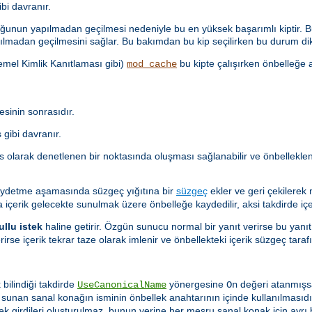
i davranır.
unun yapılmadan geçilmesi nedeniyle bu en yüksek başarımlı kiptir. Bu
lmadan geçilmesini sağlar. Bu bakımdan bu kip seçilirken bu durum dik
Temel Kimlik Kanıtlaması gibi)
bu kipte çalışırken önbelleğe a
mod_cache
sinin sonrasıdır.
gibi davranır.
as olarak denetlenen bir noktasında oluşması sağlanabilir ve önbellekl
aydetme aşamasında süzgeç yığıtına bir
süzgeç
ekler ve geri çekilerek
a içerik gelecekte sunulmak üzere önbelleğe kaydedilir, aksi takdirde içer
ullu istek
haline getirir. Özgün sunucu normal bir yanıt verirse bu yanıt
rirse içerik tekrar taze olarak imlenir ve önbellekteki içerik süzgeç ta
 bilindiği takdirde
yönergesine
değeri atanmışs
UseCanonicalName
On
i sunan sanal konağın isminin önbellek anahtarının içinde kullanılması
lek girdileri oluşturulmaz, bunun yerine her meşru sanal konak için ayrı b