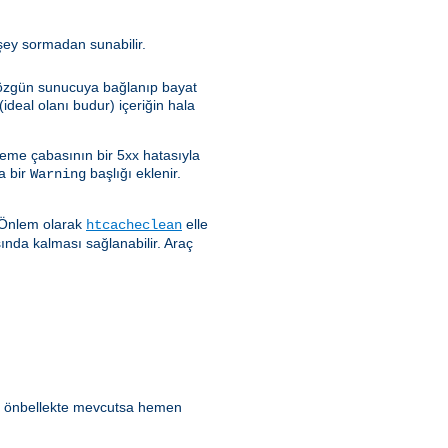
rşey sormadan sunabilir.
e özgün sunucuya bağlanıp bayat
ideal olanı budur) içeriğin hala
leme çabasının bir 5xx hatasıyla
a bir
başlığı eklenir.
Warning
. Önlem olarak
elle
htcacheclean
sında kalması sağlanabilir. Araç
ik önbellekte mevcutsa hemen