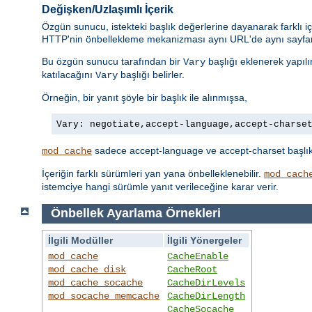
Değişken/Uzlaşımlı İçerik
Özgün sunucu, istekteki başlık değerlerine dayanarak farklı iç
HTTP'nin önbellekleme mekanizması aynı URL'de aynı sayfanı
Bu özgün sunucu tarafından bir
başlığı eklenerek yapılı
Vary
katılacağını
başlığı belirler.
Vary
Örneğin, bir yanıt şöyle bir başlık ile alınmışsa,
Vary: negotiate,accept-language,accept-charse
sadece accept-language ve accept-charset başlıklar
mod_cache
İçeriğin farklı sürümleri yan yana önbelleklenebilir.
mod_cach
istemciye hangi sürümle yanıt verileceğine karar verir.
Önbellek Ayarlama Örnekleri
İlgili Modüller
İlgili Yönergeler
mod_cache
CacheEnable
mod_cache_disk
CacheRoot
mod_cache_socache
CacheDirLevels
mod_socache_memcache
CacheDirLength
CacheSocache