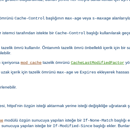
k ömrünü
başlığının
veya
alanlarıyl
Cache-Control
max-age
s-maxage
istemci tarafından istekte bir
başlığı kullanılarak geçe
Cache-Control
azelik ömrü kullanılır. Öntanımlı tazelik ömrü önbellekli içerik için bir s
ebilir.
ı içeriyorsa
tazelik ömrünü
yö
mod_cache
CacheLastModifiedFactor
uzak içerik için tazelik ömrünü
ve
ekleyerek hassas 
max-age
Expires
rlenebilir.
i, httpd’nin özgün isteği aktarmak yerine isteği değişikliğe uğratarak ş
modülü özgün sunucuya yapılan isteğe bir
başlığı e
he
If-None-Match
sunucuya yapılan isteğe bir
başlığı ekler. Bunlar
If-Modified-Since