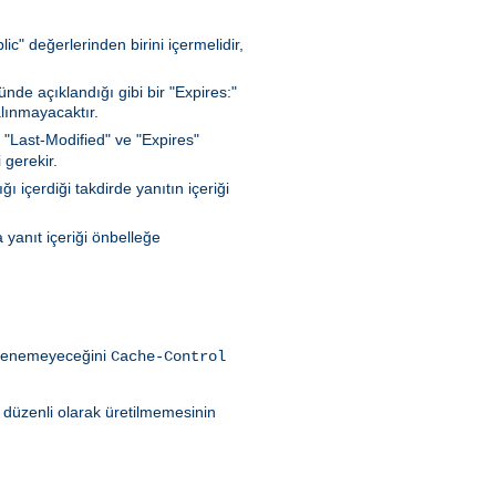
c" değerlerinden birini içermelidir,
de açıklandığı gibi bir "Expires:"
lınmayacaktır.
 "Last-Modified" ve "Expires"
 gerekir.
 içerdiği takdirde yanıtın içeriği
 yanıt içeriği önbelleğe
eklenemeyeceğini
Cache-Control
ın düzenli olarak üretilmemesinin