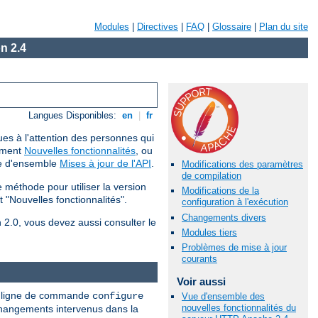
Modules
|
Directives
|
FAQ
|
Glossaire
|
Plan du site
n 2.4
Langues Disponibles:
en
|
fr
ues à l'attention des personnes qui
cument
Nouvelles fonctionnalités
, ou
ue d'ensemble
Mises à jour de l'API
.
Modifications des paramètres
de compilation
méthode pour utiliser la version
Modifications de la
 "Nouvelles fonctionnalités".
configuration à l'exécution
Changements divers
n 2.0, vous devez aussi consulter le
Modules tiers
Problèmes de mise à jour
courants
Voir aussi
nne ligne de commande
configure
Vue d'ensemble des
nouvelles fonctionnalités du
 changements intervenus dans la