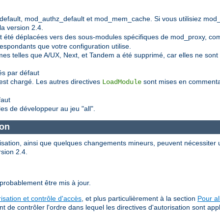
default, mod_authz_default et mod_mem_cache. Si vous utilisiez mod
a version 2.4.
 ont été déplacées vers des sous-modules spécifiques de mod_proxy, 
spondants que votre configuration utilise.
mes telles que A/UX, Next, et Tandem a été supprimé, car elles ne so
s par défaut
est chargé. Les autres directives
sont mises en commentair
LoadModule
faut
les de développeur au jeu "all".
ion
orisation, ainsi que quelques changements mineurs, peuvent nécessiter u
rsion 2.4.
 probablement être mis à jour.
risation et contrôle d'accès
, et plus particulièrement à la section
Pour al
e contrôler l'ordre dans lequel les directives d'autorisation sont app