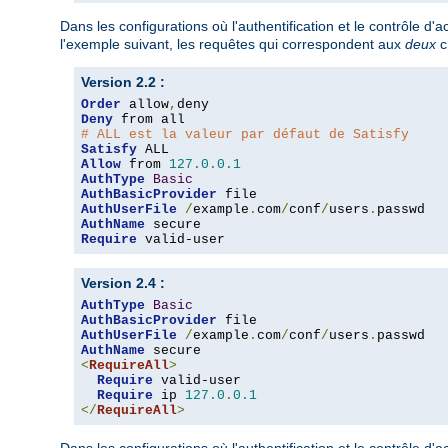
Dans les configurations où l'authentification et le contrôle d
l'exemple suivant, les requêtes qui correspondent aux
deux
c
Version 2.2 :
Order
 allow
,
Deny
# ALL est la valeur par défaut de Satisfy
Satisfy
Allow
 from 
127.0
.
0.1
AuthType
Basic
AuthBasicProvider
AuthUserFile
/
example
.
com
/
conf
/
users
.
AuthName
Require
 valid-user
Version 2.4 :
AuthType
Basic
AuthBasicProvider
AuthUserFile
/
example
.
com
/
conf
/
users
.
AuthName
<
RequireAll
>
Require
 valid-user

Require
 ip 
127.0
.
0.1
</
RequireAll
>