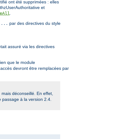
tifié ont été supprimées : elles
thzUserAuthoritative et
.
eAll
par des directives du style
 ...
ait assuré via les directives
Bien que le module
 d'accès devront être remplacées par
mais déconseillé. En effet,
e passage à la version 2.4.