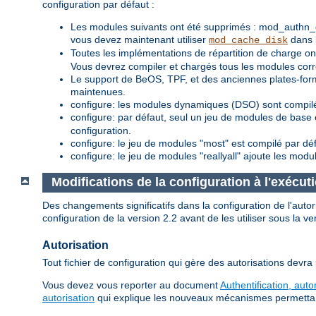
configuration par défaut :
Les modules suivants ont été supprimés : mod_authn_
vous devez maintenant utiliser
dans l
mod_cache_disk
Toutes les implémentations de répartition de charge
Vous devrez compiler et chargés tous les modules corre
Le support de BeOS, TPF, et des anciennes plates-for
maintenues.
configure: les modules dynamiques (DSO) sont compilé
configure: par défaut, seul un jeu de modules de base 
configuration.
configure: le jeu de modules "most" est compilé par dé
configure: le jeu de modules "reallyall" ajoute les modu
Modifications de la configuration à l'exécut
Des changements significatifs dans la configuration de l'aut
configuration de la version 2.2 avant de les utiliser sous la ve
Autorisation
Tout fichier de configuration qui gère des autorisations devra
Vous devez vous reporter au document
Authentification, auto
autorisation
qui explique les nouveaux mécanismes permettant d