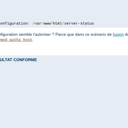
configuration
:
/
var
/
www
/
html
/
server-status
configuration semble l'autoriser ? Parce que dans ce scénario de
fusion
de
e
.
mod_authz_host
 RESULTAT CONFORME