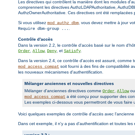
Les directives qui contrôlent la manière dont les modules d'aut
comprennent les directives AuthzLDAPAuthoritative, AuthzDBD
AuthzOwnerAuthoritative. Ces directives ont été remplacées pa
Si vous utilisez
, vous devez mettre à jour vo
mod_authz_dbm
.
Require dbm-group ...
Contrôle d'accès
Dans la version 2.2, le contrôle d'accès basé sur le nom d'hôte
,
,
, et
.
Order
Allow
Deny
Satisfy
Dans la version 2.4, ce contrôle d'accès est assuré, comme t
soit fourni à des fins de compatibilité 
mod_access_compat
les nouveaux mécanismes d'authentification.
Mélanger anciennes et nouvelles directives
Mélanger d'anciennes directives comme
,
o
Order
Allow
a été conçu pour supporter des confi
mod_access_compat
Les exemples ci-dessous vous permettront de vous faire u
Voici quelques exemples de contrôle d'accès avec l'ancienne 
Dans cet exemple, il n'y a pas d'authentification et toutes les