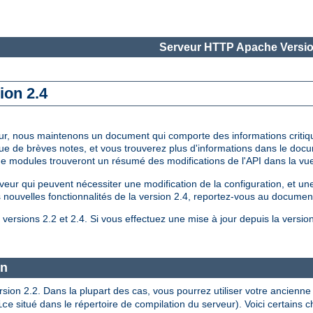
Serveur HTTP Apache Versio
ion 2.4
à jour, nous maintenons un document qui comporte des informations critiq
que de brèves notes, et vous trouverez plus d'informations dans le do
 de modules trouveront un résumé des modifications de l'API dans la v
 qui peuvent nécessiter une modification de la configuration, et une 
es nouvelles fonctionnalités de la version 2.4, reportez-vous au document
versions 2.2 et 2.4. Si vous effectuez une mise à jour depuis la versio
on
version 2.2. Dans la plupart des cas, vous pourrez utiliser votre ancie
situé dans le répertoire de compilation du serveur). Voici certains
ice