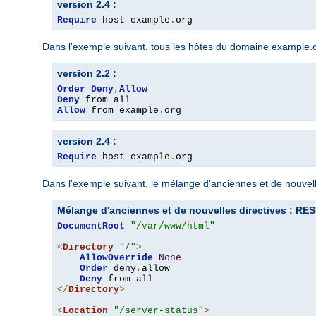
version 2.4 :
Require
 host example
.
org
Dans l'exemple suivant, tous les hôtes du domaine example.org
version 2.2 :
Order
Deny
,
Allow
Deny
Allow
 from example
.
org
version 2.4 :
Require
 host example
.
org
Dans l'exemple suivant, le mélange d'anciennes et de nouvelle
Mélange d'anciennes et de nouvelles directives : 
DocumentRoot
"/var/www/html"
<
Directory
"/"
>
AllowOverride
None
Order
 deny
,
allow

Deny
</
Directory
>
<
Location
"/server-status"
>