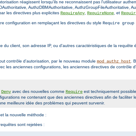
orisation réagissent lorsqu'ils ne reconnaissent pas l'utilisateur authen
Authoritative, AuthzDBMAuthoritative, AuthzGroupFileAuthoritative, Au
r les directives plus explicites
,
, et
RequireAny
RequireNone
Requir
tre configuration en remplaçant les directives du style
Require group
 du client, son adresse IP, ou d'autres caractéristiques de la requête ét
out contrôle d'autorisation, par le nouveau module
. 
mod_authz_host
avec les anciennes configurations, les anciennes directives de contrôle
u
avec des nouvelles comme
est techniquement possible 
Deny
Require
gurations ne contenant que des anciennes directives afin de faciliter l
ne meilleure idée des problèmes qui peuvent survenir.
et la nouvelle méthode :
 requêtes sont rejetées :