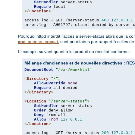
SetHandler
 server-status

Require
</
Location
>
access
.
log 
-
 GET 
/
server-status 
403
127.0
.
0.1
error
.
log 
-
 AH01797
:
 client denied by server 
Pourquoi httpd interdit l'accès à server-status alors que la 
sont prioritaires par rapport à celles d
mod_access_compat
L'exemple suivant quant à lui produit un résultat conforme :
Mélange d'anciennes et de nouvelles directives :
DocumentRoot
"/var/www/html"
<
Directory
"/"
>
AllowOverride
None
Require
</
Directory
>
<
Location
"/server-status"
>
SetHandler
 server-status

Order
 deny
,
allow

Deny
 from all

Allow
From
127.0
.
0.1
</
Location
>
access
.
log 
-
 GET 
/
server-status 
200
127.0
.
0.1