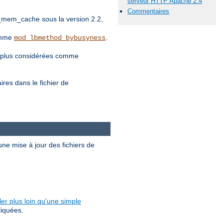
serveur HTTP Apache 2.4
Commentaires
_mem_cache sous la version 2.2,
comme
.
mod_lbmethod_bybusyness
nt plus considérées comme
es dans le fichier de
ne mise à jour des fichiers de
ler plus loin qu'une simple
liquées.