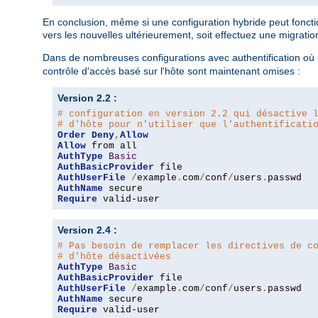
En conclusion, même si une configuration hybride peut fonction
vers les nouvelles ultérieurement, soit effectuez une migratio
Dans de nombreuses configurations avec authentification où l
contrôle d'accès basé sur l'hôte sont maintenant omises :
Version 2.2 :
# configuration en version 2.2 qui désactive 
# d'hôte pour n'utiliser que l'authentificati
Order
Deny
,
Allow
Allow
AuthType
Basic
AuthBasicProvider
AuthUserFile
/
example
.
com
/
conf
/
users
.
AuthName
Require
 valid-user
Version 2.4 :
# Pas besoin de remplacer les directives de c
# d'hôte désactivées
AuthType
Basic
AuthBasicProvider
AuthUserFile
/
example
.
com
/
conf
/
users
.
AuthName
Require
 valid-user