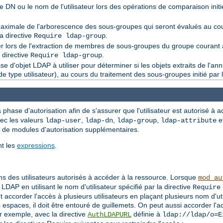
er le DN ou le nom de l'utilisateur lors des opérations de comparaison init
aximale de l'arborescence des sous-groupes qui seront évalués au co
a directive
.
Require ldap-group
liser lors de l'extraction de membres de sous-groupes du groupe courant
 directive
.
Require ldap-group
sse d'objet LDAP à utiliser pour déterminer si les objets extraits de l'an
e type utilisateur), au cours du traitement des sous-groupes initié par 
 phase d'autorisation afin de s'assurer que l'utilisateur est autorisé à
vec les valeurs
,
,
,
e
ldap-user
ldap-dn
ldap-group
ldap-attribute
t de modules d'autorisation supplémentaires.
nt les
expressions
.
s des utilisateurs autorisés à accéder à la ressource. Lorsque
mod_au
DAP en utilisant le nom d'utilisateur spécifié par la directive
Require
 accorder l'accès à plusieurs utilisateurs en plaçant plusieurs nom d'ut
espaces, il doit être entouré de guillemets. On peut aussi accorder l'ac
ar exemple, avec la directive
définie à
AuthLDAPURL
ldap://ldap/o=E