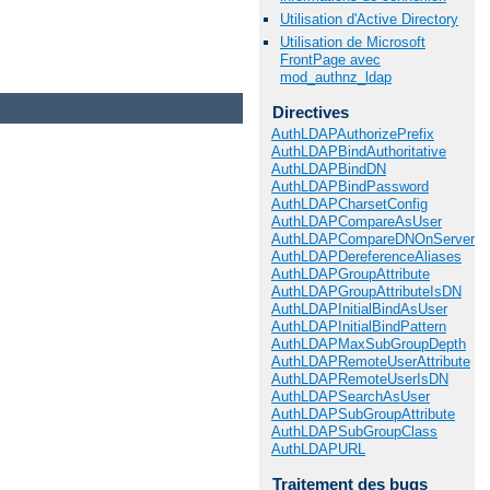
Utilisation d'Active Directory
Utilisation de Microsoft
FrontPage avec
mod_authnz_ldap
Directives
AuthLDAPAuthorizePrefix
AuthLDAPBindAuthoritative
AuthLDAPBindDN
AuthLDAPBindPassword
AuthLDAPCharsetConfig
AuthLDAPCompareAsUser
AuthLDAPCompareDNOnServer
AuthLDAPDereferenceAliases
AuthLDAPGroupAttribute
AuthLDAPGroupAttributeIsDN
AuthLDAPInitialBindAsUser
AuthLDAPInitialBindPattern
AuthLDAPMaxSubGroupDepth
AuthLDAPRemoteUserAttribute
AuthLDAPRemoteUserIsDN
AuthLDAPSearchAsUser
AuthLDAPSubGroupAttribute
AuthLDAPSubGroupClass
AuthLDAPURL
Traitement des bugs