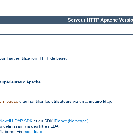
Serveur HTTP Apache Versio
our l'authentification HTTP de base.
t supérieures d'Apache
d'authentifier les utilisateurs via un annuaire ldap.
th_basic
Novell LDAP SDK
et du SDK
iPlanet (Netscape)
.
 définissant via des filtres LDAP.
élaborée via
mod_ldap
.