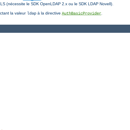
TLS (nécessite le SDK OpenLDAP 2.x ou le SDK LDAP Novell).
ctant la valeur
à la directive
.
ldap
AuthBasicProvider