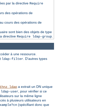
iées par la directive
Require
urs des opérations de
 au cours des opérations de
nuaire sont bien des objets de type
la directive
.
Require ldap-group
 accéder à une ressource.
t
. D'autres types
ldap-filter
a extrait un DN unique
thnz_ldap
, pour vérifier si ce
 ldap-user
ilisateurs sur la même ligne
cès à plusieurs utilisateurs en
(spécifiant donc que
xample?cn