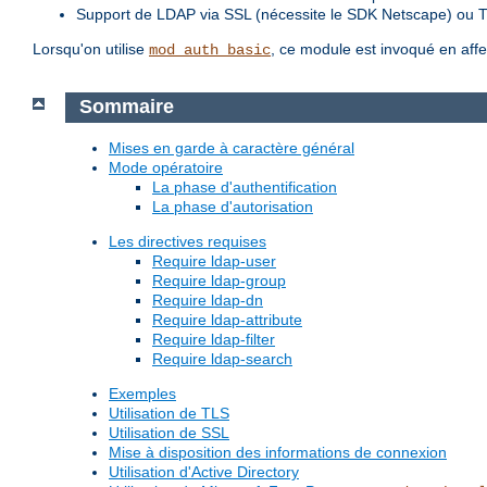
Support de LDAP via SSL (nécessite le SDK Netscape) ou 
Lorsqu'on utilise
, ce module est invoqué en affe
mod_auth_basic
Sommaire
Mises en garde à caractère général
Mode opératoire
La phase d'authentification
La phase d'autorisation
Les directives requises
Require ldap-user
Require ldap-group
Require ldap-dn
Require ldap-attribute
Require ldap-filter
Require ldap-search
Exemples
Utilisation de TLS
Utilisation de SSL
Mise à disposition des informations de connexion
Utilisation d'Active Directory