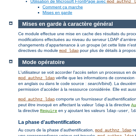
Utilisation de Microsoft FrontPage avec
mod_authnz_l
Comment ça marche
Mises en garde
Mises en garde à caractère général
Ce module effectue une mise en cache des résultats du proces
modifications effectuées au niveau du serveur LDAP d'arrière
changements d'appartenance à un groupe (et cette liste n'e
directives du module
pour plus de détails à propos
mod_ldap
Mode opératoire
L'utilisateur se voit accorder l'accès selon un processus en d
vérifie que les informations de connexion 
mod_authnz_ldap
en anglais ou dans le code source :
search/bind
). La deuxièm
permission d'accéder à la ressource considérée. Elle est a
comporte un fournisseur d'authentification
mod_authnz_ldap
peut être invoqué en affectant la valeur
à la directive
ldap
Au
la directive
en y ajoutant les valeurs
,
Require
ldap-user
ld
La phase d'authentification
Au cours de la phase d'authentification,
re
mod_authnz_ldap
une correspondance unique est trouvée,
t
mod_authnz_ldap