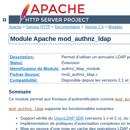
Apache
>
Serveur HTTP
>
Documentation
>
Version 2.4
>
Modules
Module Apache mod_authnz_ldap
Description:
Permet d'utiliser un annuaire LDAP p
Statut:
Extension
Identificateur de Module:
authnz_ldap_module
Fichier Source:
mod_authnz_ldap.c
Compatibilité:
Disponible depuis les versions 2.1 e
Sommaire
Ce module permet aux frontaux d'authentification comme
mod_au
supporte les fonctionnalités suivantes :
mod_authnz_ldap
Support vérifié du
OpenLDAP SDK
(versions 1.x et 2.x), du
Implémentation de politiques d'autorisation complexes en les
Mise en oeuvre d'une mise en cache des opérations LDAP 