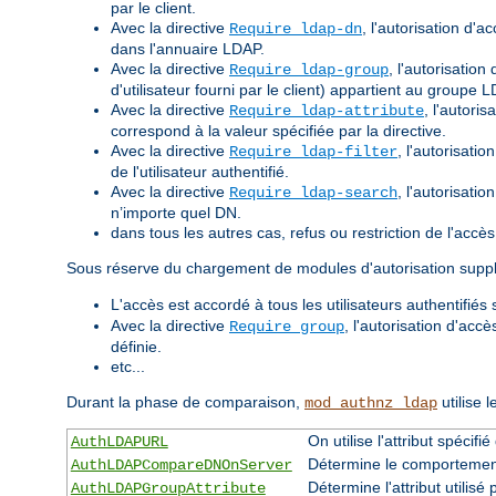
par le client.
Avec la directive
, l'autorisation d'
Require ldap-dn
dans l'annuaire LDAP.
Avec la directive
, l'autorisatio
Require ldap-group
d'utilisateur fourni par le client) appartient au groupe
Avec la directive
, l'autori
Require ldap-attribute
correspond à la valeur spécifiée par la directive.
Avec la directive
, l'autorisati
Require ldap-filter
de l'utilisateur authentifié.
Avec la directive
, l'autorisati
Require ldap-search
n’importe quel DN.
dans tous les autres cas, refus ou restriction de l'accès
Sous réserve du chargement de modules d'autorisation supplé
L'accès est accordé à tous les utilisateurs authentifiés 
Avec la directive
, l'autorisation d'acc
Require group
définie.
etc...
Durant la phase de comparaison,
utilise l
mod_authnz_ldap
On utilise l'attribut spécif
AuthLDAPURL
Détermine le comportement
AuthLDAPCompareDNOnServer
Détermine l'attribut utilisé
AuthLDAPGroupAttribute