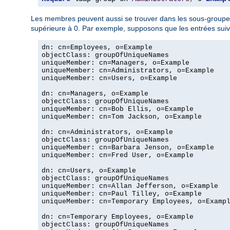
Les membres peuvent aussi se trouver dans les sous-groupes
supérieure à 0. Par exemple, supposons que les entrées suiv
dn: cn=Employees, o=Example

objectClass: groupOfUniqueNames

uniqueMember: cn=Managers, o=Example

uniqueMember: cn=Administrators, o=Example

uniqueMember: cn=Users, o=Example

dn: cn=Managers, o=Example

objectClass: groupOfUniqueNames

uniqueMember: cn=Bob Ellis, o=Example

uniqueMember: cn=Tom Jackson, o=Example

dn: cn=Administrators, o=Example

objectClass: groupOfUniqueNames

uniqueMember: cn=Barbara Jenson, o=Example

uniqueMember: cn=Fred User, o=Example

dn: cn=Users, o=Example

objectClass: groupOfUniqueNames

uniqueMember: cn=Allan Jefferson, o=Example

uniqueMember: cn=Paul Tilley, o=Example

uniqueMember: cn=Temporary Employees, o=Exampl
dn: cn=Temporary Employees, o=Example

objectClass: groupOfUniqueNames
