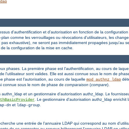
dap
sus d'authentification et d'autorisation en fonction de la configurati
-plan comme les verrouillages ou révocations d'utilisateurs, les chan
st pas exhaustive), ne seront pas immédiatement propagées jusqu'au s
 de la configuration de la mise en cache.
eux phases. La première phase est l'authentification, au cours de laquell
de l'utilisateur sont valides. Elle est aussi connue sous le nom de pha
e phase est l'autorisation, au cours de laquelle
déte
mod_authnz_ldap
ussi connue sous le nom de phase de
comparaison
(
compare
).
 authn_ldap et un gestionnaire d'autorisation authz_ldap. Le fournisseu
. Le gestionnaire d'autorisation authz_ldap enrichit l
thBasicProvider
et
.
ap-dn
ldap-group
cherche une entrée de l'annuaire LDAP qui correspond au nom d'utilisat
ente de se connecter au serveur hébergeant l'annuaire LDAP en utilisan