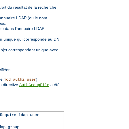
trait du résultat de la recherche
 l'annuaire LDAP (ou le nom
pes.
erche dans l'annuaire LDAP
ateur unique qui corresponde au DN
n objet correspondant unique avec
ifiées.
le
).
mod_authz_user
a directive
a été
AuthGroupFile
.
Require ldap-user
.
dap-group