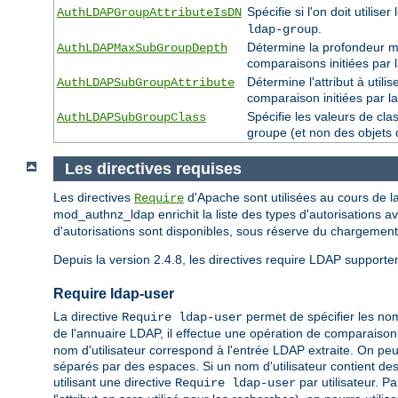
Spécifie si l'on doit utilis
AuthLDAPGroupAttributeIsDN
.
ldap-group
Détermine la profondeur m
AuthLDAPMaxSubGroupDepth
comparaisons initiées par l
Détermine l'attribut à uti
AuthLDAPSubGroupAttribute
comparaison initiées par la
Spécifie les valeurs de cla
AuthLDAPSubGroupClass
groupe (et non des objets d
Les directives requises
Les directives
d'Apache sont utilisées au cours de la
Require
mod_authnz_ldap enrichit la liste des types d'autorisations a
d'autorisations sont disponibles, sous réserve du chargemen
Depuis la version 2.4.8, les directives require LDAP supporte
Require ldap-user
La directive
permet de spécifier les nom
Require ldap-user
de l'annuaire LDAP, il effectue une opération de comparaison L
nom d'utilisateur correspond à l'entrée LDAP extraite. On peut
séparés par des espaces. Si un nom d'utilisateur contient des 
utilisant une directive
par utilisateur. P
Require ldap-user