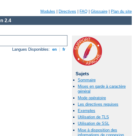
Modules
|
Directives
|
FAQ
|
Glossaire
|
Plan du site
n 2.4
Langues Disponibles:
en
|
fr
Sujets
Sommaire
Mises en garde à caractère
général
Mode opératoire
Les directives requises
Exemples
Utilisation de TLS
Utilisation de SSL
Mise à disposition des
informations de connexion