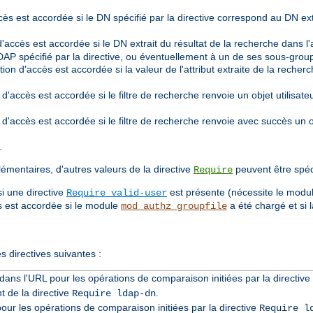
accès est accordée si le DN spécifié par la directive correspond au DN ex
n d'accès est accordée si le DN extrait du résultat de la recherche dans
 LDAP spécifié par la directive, ou éventuellement à un de ses sous-grou
sation d'accès est accordée si la valeur de l'attribut extraite de la rech
on d'accès est accordée si le filtre de recherche renvoie un objet utilis
on d'accès est accordée si le filtre de recherche renvoie avec succès u
.
mentaires, d'autres valeurs de la directive
peuvent être spéc
Require
si une directive
est présente (nécessite le modu
Require valid-user
ès est accordée si le module
a été chargé et si l
mod_authz_groupfile
es directives suivantes :
ié dans l'URL pour les opérations de comparaison initiées par la directive
 de la directive
.
Require ldap-dn
 pour les opérations de comparaison initiées par la directive
Require l