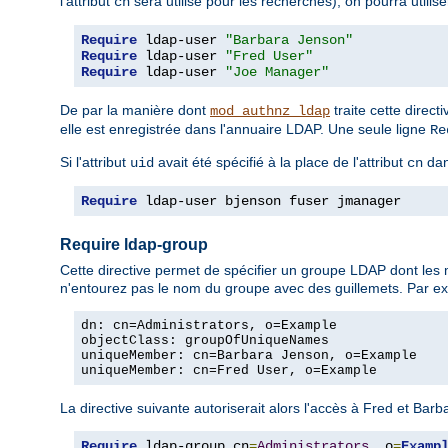
l'attribut
sera utilisé pour les recherches), on pourra utilise
cn
Require
 ldap-user 
"Barbara Jenson"
Require
 ldap-user 
"Fred User"
Require
 ldap-user 
"Joe Manager"
De par la manière dont
traite cette direc
mod_authnz_ldap
elle est enregistrée dans l'annuaire LDAP. Une seule ligne
Re
Si l'attribut
avait été spécifié à la place de l'attribut
dan
uid
cn
Require
 ldap-user bjenson fuser jmanager
Require ldap-group
Cette directive permet de spécifier un groupe LDAP dont les
n'entourez pas le nom du groupe avec des guillemets. Par ex
dn: cn=Administrators, o=Example

objectClass: groupOfUniqueNames

uniqueMember: cn=Barbara Jenson, o=Example

uniqueMember: cn=Fred User, o=Example
La directive suivante autoriserait alors l'accès à Fred et Barba
Require
 ldap-group cn
=
Administrators
,
 o
=
Examp