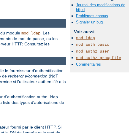
Journal des modifications de
httpd
Problèmes connus
Signaler un bug
Voir aussi
on du module
. Les
mod_ldap
mod_ldap
gements de mot de passe, ou les
erveur HTTP. Consultez les
mod_auth_basic
mod_authz_user
mod_authz_groupfile
Commentaires
e le fournisseur d'authentification
se de
recherche/connexion
(NdT :
rmine si l'utilisateur authentifié a la
r d'authentification authn_ldap
a liste des types d'autorisations de
eur fourni par le client HTTP. Si
t le DN de l'entrée et le mot de