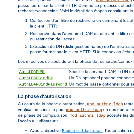
passe fourni par le client HTTP. Comme ce processus effectu
recherche/connexion. Voici le détail des étapes constituant 
Confection d'un filtre de recherche en combinant les attri
le client HTTP.
Recherche dans l'annuaire LDAP en utilisant le filtre c
ou restriction de l'accès.
Extraction du DN (distinguished name) de l'entrée issue
passe fournis par le client HTTP. Si la connexion échoue
Les directives utilisées durant la phase de recherche/connexi
Spécifie le serveur LDAP, le DN de 
AuthLDAPURL
Un DN optionnel pour se connecte
AuthLDAPBindDN
Un mot de passe optionnel pour s
AuthLDAPBindPassword
La phase d'autorisation
Au cours de la phase d'autorisation,
tente
mod_authnz_ldap
vérification consiste pour
en des opératio
mod_authnz_ldap
de phase de comparaison.
accepte les di
mod_authnz_ldap
l'accès à l'utilisateur :
Avec la directive
, l'autorisation 
Require ldap-user