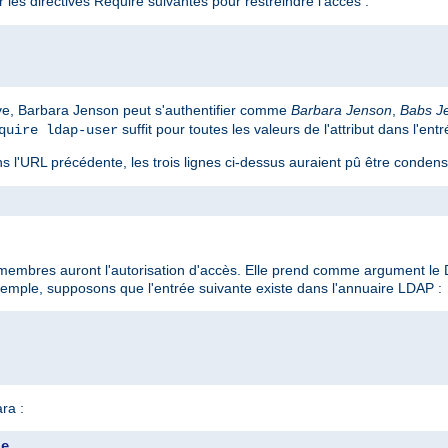
r les directives Require suivantes pour restreindre l'accès :
tive, Barbara Jenson peut s'authentifier comme
Barbara Jenson
,
Babs J
suffit pour toutes les valeurs de l'attribut dans l'entr
quire ldap-user
s l'URL précédente, les trois lignes ci-dessus auraient pû être condens
 membres auront l'autorisation d'accès. Elle prend comme argument le
emple, supposons que l'entrée suivante existe dans l'annuaire LDAP :
ra :
le