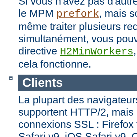
Si vous n'avez pas d'autre
le MPM
, mais s
prefork
même traiter plusieurs re
simultanément, vous pouv
directive
H2MinWorkers
cela fonctionne.
Clients
La plupart des navigateu
supportent HTTP/2, mais
connexions SSL : Firefox
Safari v9, iOS Safari v9,