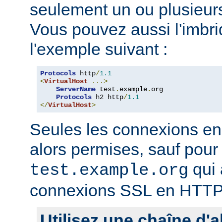
seulement un ou plusieurs
Vous pouvez aussi l'imb
l'exemple suivant :
Protocols
 http
/
1.1
<
VirtualHost
...>
ServerName
 test
.
example
.
org

Protocols
 h2 http
/
1.1
</
VirtualHost
>
Seules les connexions e
alors permises, sauf pour 
qui 
test.example.org
connexions SSL en HTTP
Utilisez une chaîne d'