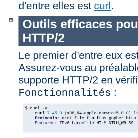
d'entre elles est
curl
.
Outils efficaces po
HTTP/2
Le premier d'entre eux e
Assurez-vous au préalabl
supporte HTTP/2 en vérifi
:
Fonctionnalités
$ curl 
-
V

    curl 
7.45
.
0
(
x86_64-apple-darwin15
.
0.0
)
 l
Protocols
:
 dict file ftp ftps gopher http
Features
:
IPv6
Largefile
 NTLM NTLM_WB SSL