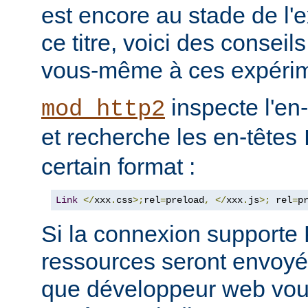
est encore au stade de l'
ce titre, voici des consei
vous-même à ces expérim
inspecte l'en
mod_http2
et recherche les en-têtes
certain format :
Link
</
xxx
.
css
>;
rel
=
preload
,
</
xxx
.
js
>;
 rel
=
p
Si la connexion support
ressources seront envoyée
que développeur web vous