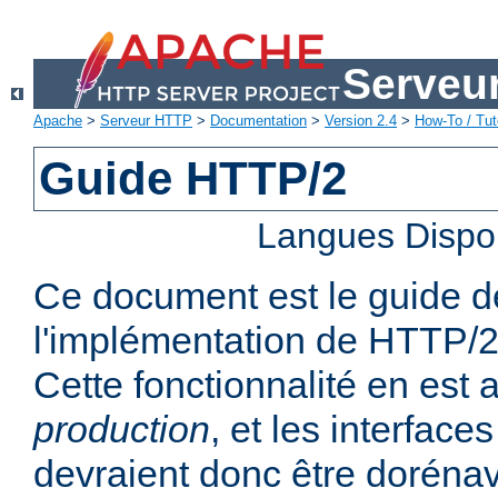
Serveu
Apache
>
Serveur HTTP
>
Documentation
>
Version 2.4
>
How-To / Tut
Guide HTTP/2
Langues Dispo
Ce document est le guide de 
l'implémentation de HTTP/2
Cette fonctionnalité en est
production
, et les interfaces
devraient donc être dorénav