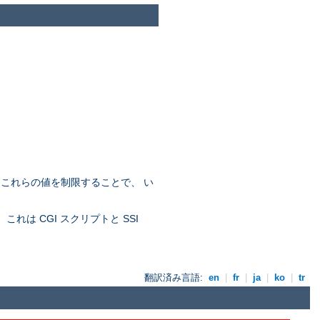
。これらの値を制限することで、 い
れは CGI スクリプトと SSI
翻訳済み言語:
en
|
fr
|
ja
|
ko
|
tr