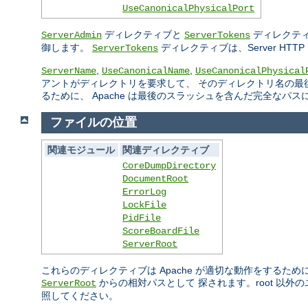
UseCanonicalPhysicalPort
ディレクティブと
ディレクティ
ServerAdmin
ServerTokens
御します。
ディレクティブは、Server H
ServerTokens
,
,
ServerName
UseCanonicalName
UseCanonicalPhysical
アントがディレクトリを要求して、 そのディレクトリ名の最
るために、 Apache は最後のスラッシュを含んだ完全なパ
ファイルの位置
関連モジュール
関連ディレクティブ
CoreDumpDirectory
DocumentRoot
ErrorLog
LockFile
PidFile
ScoreBoardFile
ServerRoot
これらのディレクティブは Apache が適切な動作をするた
からの相対パスとして 探されます。root 以
ServerRoot
照してください。