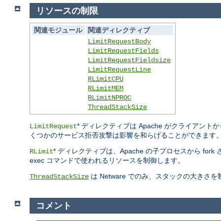
リソースの制限
関連モジュール
関連ディレクティブ
LimitRequestBody
LimitRequestFields
LimitRequestFieldsize
LimitRequestLine
RLimitCPU
RLimitMEM
RLimitNPROC
ThreadStackSize
* ディレクティブは Apache がクライ
LimitRequest
くつかのサービス拒否攻撃は影響を和らげることができます
* ディレクティブは、Apache の子プロセスから fo
RLimit
exec コマンドで使われるリソースを制御します。
は Netware でのみ、スタックの大き
ThreadStackSize
コメント