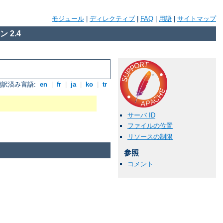
モジュール
|
ディレクティブ
|
FAQ
|
用語
|
サイトマップ
 2.4
翻訳済み言語:
en
|
fr
|
ja
|
ko
|
tr
サーバ ID
ファイルの位置
リソースの制限
参照
コメント