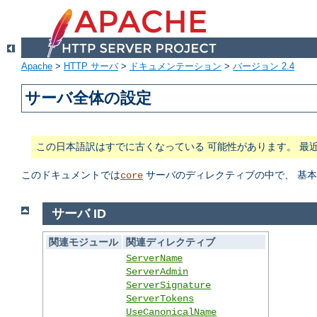
Apache
>
HTTP サーバ
>
ドキュメンテーション
>
バージョン 2.4
サーバ全体の設定
この日本語訳はすでに古くなっている 可能性があります。 最
このドキュメントでは
サーバのディレクティブの中で、 基
core
サーバ ID
関連モジュール
関連ディレクティブ
ServerName
ServerAdmin
ServerSignature
ServerTokens
UseCanonicalName