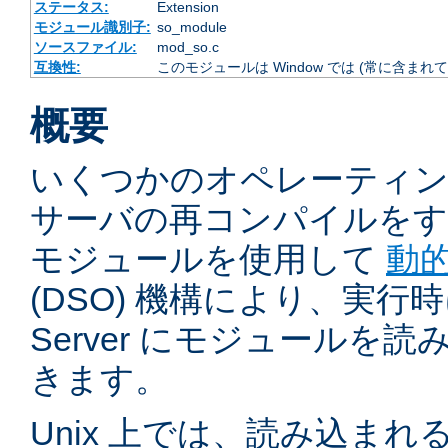
ステータス:
Extension
モジュール識別子:
so_module
ソースファイル:
mod_so.c
互換性:
このモジュールは Window では (常に含まれて
概要
いくつかのオペレーティ
サーバの再コンパイルをす
モジュールを使用して
動
(DSO) 機構により、実行時に 
Server にモジュールを
きます。
Unix 上では、読み込ま