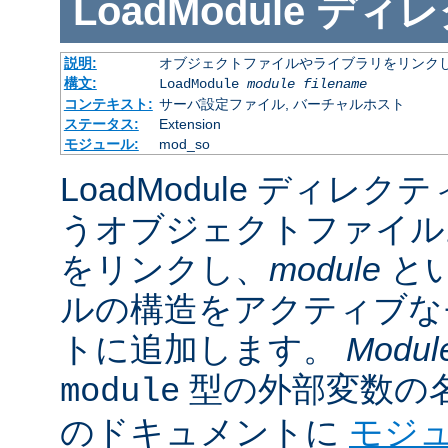
LoadModule
ディレ
説明:
オブジェクトファイルやライブラリをリンクし
構文:
LoadModule
module filename
コンテキスト:
サーバ設定ファイル, バーチャルホスト
ステータス:
Extension
モジュール:
mod_so
LoadModule ディレク
うオブジェクトファイル
をリンクし、
module
と
ルの構造をアクティブな
トに追加します。
Modul
型の外部変数の
module
のドキュメントに
モジ