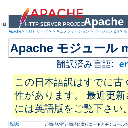
Apach
Apache
>
HTTP サーバ
>
ドキュメンテーション
>
バージョン 2.4
>
モ
Apache モジュール m
翻訳済み言語:
e
この日本語訳はすでに古
性があります。 最近更
には英語版をご覧下さい
説明:
起動時や再起動時に実行コードとモジュール