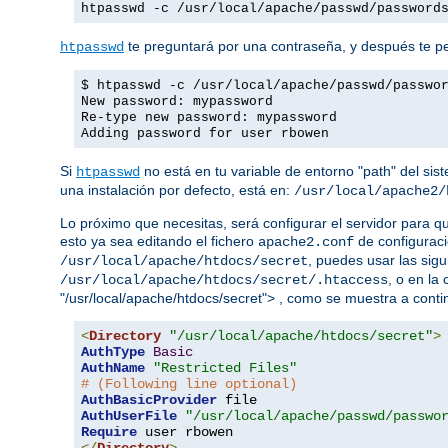
htpasswd -c /usr/local/apache/passwd/password
te preguntará por una contraseña, y después te ped
htpasswd
$ htpasswd -c /usr/local/apache/passwd/passwo
New password: mypassword
Re-type new password: mypassword
Adding password for user rbowen
Si
no está en tu variable de entorno "path" del sis
htpasswd
una instalación por defecto, está en:
/usr/local/apache2/
Lo próximo que necesitas, será configurar el servidor para q
esto ya sea editando el fichero
de configuraci
apache2.conf
, puedes usar las sigu
/usr/local/apache/htdocs/secret
, o en la
/usr/local/apache/htdocs/secret/.htaccess
"/usr/local/apache/htdocs/secret"> , como se muestra a conti
<
Directory
"/usr/local/apache/htdocs/secret"
>
AuthType
Basic
AuthName
"Restricted Files"
# (Following line optional)
AuthBasicProvider
AuthUserFile
"/usr/local/apache/passwd/passwo
Require
</
Directory
>