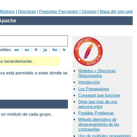
Módulos
|
Directivas
|
Preguntas Frecuentes
|
Glosario
|
Mapa del sitio web
 Apache
onibles:
en
|
es
|
fr
|
ja
|
ko
|
tr
os recientemente.
Módulos y Directivas
iera está permitido a estar donde se
Relacionados
Introducción
Los Prerequisitos
Conseguir que funcione
Dejar que más de una
persona entre
Posibles Problemas
s un módulo de cada grupo.
Método alternativo de
almacenamiento de las
contraseñas
Uso de múltiples proveedores