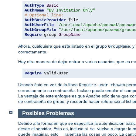
AuthType
Basic
AuthName
"By Invitation Only"
# Optional line:
AuthBasicProvider
AuthUserFile
"/usr/local/apache/passwd/passwo
AuthGroupFile
"/usr/local/apache/passwd/group
Require
 group 
GroupName
Ahora, cualquiera que esté listado en el grupo
, y
GroupName
correctamente.
Hay otra manera de dejar entrar a varios usuarios, que es men
Require
 valid-user
Usando ésto en vez de la línea
permi
Require user rbowen
correctamente su contraseña. Incluso puede emular el compo
La ventaja de este enfoque es que Apache sólo tiene que co
de contraseña de grupo, y recuerde hacer referencia al ficher
Posibles Problemas
Debido a la forma en que se especifica la autenticación bási
desde el servidor. Esto es, incluso si se vuelve a cargar l
puede imaginar, esto ralentiza las cosas un poco. La cantid