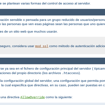
e se plantean varias formas del control de acceso al servidor.
mación sensible o pensada para un grupo reducido de usuarios/persona
e las personas que ven esas páginas sean las personas que uno quier
rtes de un sitio web que muchos usarán.
o seguro, considera usar
como método de autenticación adicion
mod_ssl
se ya sea en el fichero de configuración principal del servidor ( típica
ciones del propio directorio (los archivos
).
.htaccess
la configuración global del servidor, una configuración que permita pon
, la cual especifica que directivas, en su caso, pueden ser puestas en 
 una directiva
como la siguiente:
AllowOverride