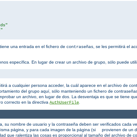
rds"
s"
 tiene una entrada en el fichero de
, se les permitirá el a
contraseñas
os específica. En lugar de crear un archivo de grupo, sólo puede utiliza
tirá a cualquier persona acceder, la cuál aparece en el archivo de con
rtamiento del grupo aquí, sólo manteniendo un fichero de contraseña
mprobar un archivo, en lugar de dos. La desventaja es que se tiene q
o correcto en la directiva
.
AuthUserFile
ca, su nombre de usuario y la contraseña deben ser verificados cada v
a misma página, y para cada imagen de la página (si provienen de un d
ad que ralentiza las cosas es proporcional al tamaño del archivo de co