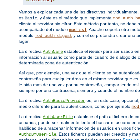
Vamos a explicar cada una de las directivas individualmente.
es
, y éste es el método que implementa
Basic
mod_auth_b
cliente al servidor sin cifrar. Este método por tanto, no deb
acompañado del módulo
. Apache soporta otro mét
mod_ssl
módulo
y con el se pretendía crear una a
mod_auth_digest
lugar.
La directiva
establece el
Realm
para ser usado en 
AuthName
información al usuario como parte del cuadro de diálogo de c
determinada zona de autenticación.
Así que, por ejemple, una vez que el cliente se ha autenticad
contraseña para cualquier área en el mismo servidor que e
le pida mas de una vez por su contraseña, compartiendo así 
siempre por una contraseña, siempre y cuando el nombre del
La directiva
es, en este caso, opcional
AuthBasicProvider
medio diferente para la autenticación, como por ejemplo
mod
La directiva
establece el path al fichero de
AuthUserFile
usuarios, puede ser realmente lento el buscar el usuario en e
habilidad de almacenar información de usuarios en unos fic
. Estos ficheros pueden ser creados y m
AuthDBMUserFile
opciones, están disponibles en módulos de terceros
Base de 