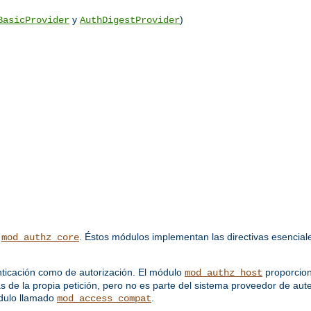
y
)
BasicProvider
AuthDigestProvider
y
. Éstos módulos implementan las directivas esenciale
mod_authz_core
ticación como de autorización. El módulo
proporcion
mod_authz_host
as de la propia petición, pero no es parte del sistema proveedor de aut
odulo llamado
.
mod_access_compat