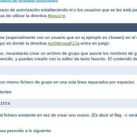
ceso de autorización estableciendo el o los usuarios que se les está p
s de utilizar la directiva
.
Require
ona (especialmente con un usuario que en ej ejemplo es
) en el
rbowen
quí es donde la directiva
entra en juego.
AuthGroupFile
so, necesitarás crear un archivo de grupo que asocie los nombres de 
encillo, y puedes crearlo con tu editor de texto favorito. El contenido d
 un mismo fichero de grupo en una sola linea separados por espacios.
teclee:
pitts
 fichero existente en vez de crear uno nuevo. (Es decir el flag
será
-c
ea parecido a lo siguiente: