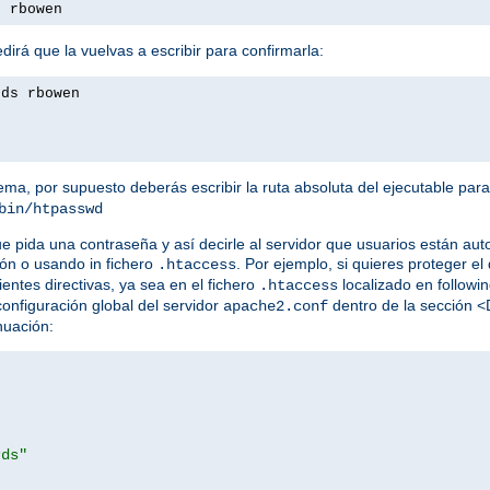
s rbowen
irá que la vuelvas a escribir para confirmarla:
rds rbowen
tema, por supuesto deberás escribir la ruta absoluta del ejecutable par
bin/htpasswd
ue pida una contraseña y así decirle al servidor que usuarios están au
ón o usando in fichero
. Por ejemplo, si quieres proteger el 
.htaccess
ientes directivas, ya sea en el fichero
localizado en following
.htaccess
 configuración global del servidor
dentro de la sección <
apache2.conf
nuación:
rds"