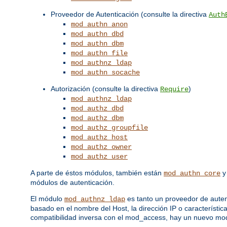
Proveedor de Autenticación (consulte la directiva
Auth
mod_authn_anon
mod_authn_dbd
mod_authn_dbm
mod_authn_file
mod_authnz_ldap
mod_authn_socache
Autorización (consulte la directiva
)
Require
mod_authnz_ldap
mod_authz_dbd
mod_authz_dbm
mod_authz_groupfile
mod_authz_host
mod_authz_owner
mod_authz_user
A parte de éstos módulos, también están
mod_authn_core
módulos de autenticación.
El módulo
es tanto un proveedor de auten
mod_authnz_ldap
basado en el nombre del Host, la dirección IP o característic
compatibilidad inversa con el mod_access, hay un nuevo m