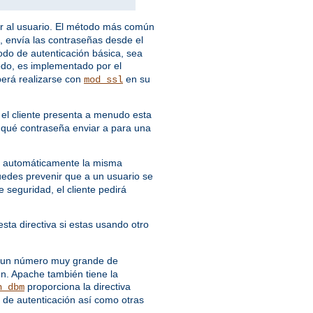
ar al usuario. El método más común
, envía las contraseñas desde el
todo de autenticación básica, sea
odo, es implementado por el
berá realizarse con
en su
mod_ssl
 el cliente presenta a menudo esta
r qué contraseña enviar a para una
rá automáticamente la misma
uedes prevenir que a un usuario se
seguridad, el cliente pedirá
esta directiva si estas usando otro
ne un número muy grande de
ón. Apache también tiene la
proporciona la directiva
n_dbm
de autenticación así como otras