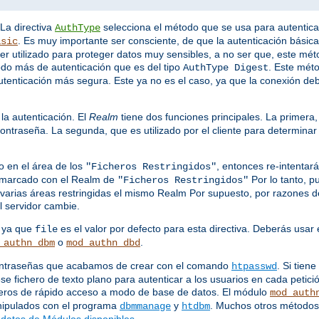
 La directiva
selecciona el método que se usa para autentic
AuthType
. Es muy importante ser consciente, de que la autenticación básica
asic
e ser utilizado para proteger datos muy sensibles, a no ser que, este mé
odo más de autenticación que es del tipo
. Este mét
AuthType Digest
utenticación más segura. Este ya no es el caso, ya que la conexión de
la autenticación. El
Realm
tiene dos funciones principales. La primera,
ontraseña. La segunda, que es utilizado por el cliente para determina
o en el área de los
, entonces re-intenta
"Ficheros Restringidos"
s marcado con el Realm de
Por lo tanto, p
"Ficheros Restringidos"
varias áreas restringidas el mismo Realm Por supuesto, por razones de 
 servidor cambie.
, ya que
es el valor por defecto para esta directiva. Deberás usar 
file
o
.
_authn_dbm
mod_authn_dbd
 contraseñas que acabamos de crear con el comando
. Si tie
htpasswd
se fichero de texto plano para autenticar a los usuarios en cada petici
heros de rápido acceso a modo de base de datos. El módulo
mod_auth
anipulados con el programa
y
. Muchos otros métodos 
dbmmanage
htdbm
datos de Módulos disponibles
.