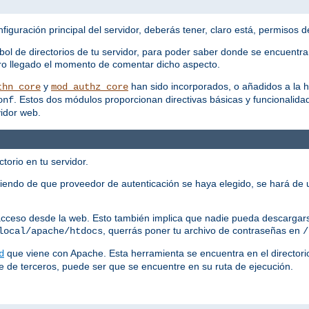
figuración principal del servidor, deberás tener, claro está, permisos de
bol de directorios de tu servidor, para poder saber donde se encuentra
claro llegado el momento de comentar dicho aspecto.
y
han sido incorporados, o añadidos a la h
thn_core
mod_authz_core
. Estos dos módulos proporcionan directivas básicas y funcionalidad
onf
vidor web.
torio en tu servidor.
iendo de que proveedor de autenticación se haya elegido, se hará de 
 acceso desde la web. Esto también implica que nadie pueda descargars
, querrás poner tu archivo de contraseñas en
local/apache/htdocs
/
que viene con Apache. Esta herramienta se encuentra en el director
d
e de terceros, puede ser que se encuentre en su ruta de ejecución.