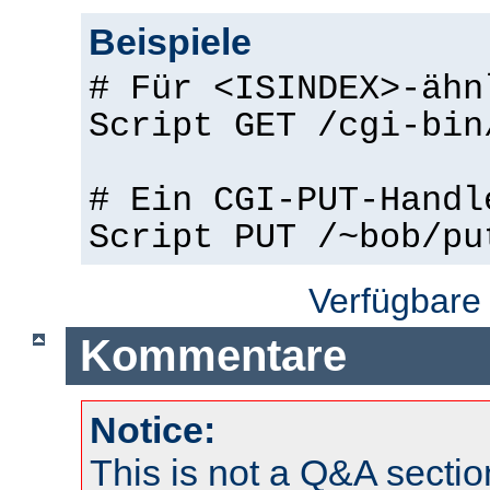
Beispiele
# Für <ISINDEX>-ähn
Script GET /cgi-bin
# Ein CGI-PUT-Handl
Script PUT /~bob/pu
Verfügbare
Kommentare
Notice:
This is not a Q&A sect