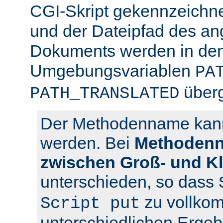
CGI-Skript gekennzeichn
und der Dateipfad des an
Dokuments werden in den
Umgebungsvariablen
PA
über
PATH_TRANSLATED
Der Methodenname kann 
werden. Bei
Methodenn
zwischen Groß- und K
unterschieden, so dass
zu vollko
Script put
unterschiedlichen Ergeb