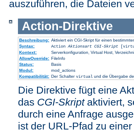
auszuführen, die Dateien ve
Action
-
Direktive
Beschreibung:
Aktiviert ein CGI-Skript für einen bestimm
Syntax:
Action
Aktionsart
CGI-Skript
[virt
Kontext:
Serverkonfiguration, Virtual Host, Verzeichn
AllowOverride:
FileInfo
Status:
Basis
Modul:
mod_actions
Kompatibilität:
Der Schalter
und die Übergabe des
virtual
Die Direktive fügt eine Ak
das
CGI-Skript
aktiviert, 
durch eine Anfrage ausge
ist der URL-Pfad zu einer