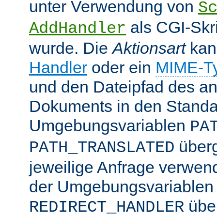
unter Verwendung von
S
als CGI-Skr
AddHandler
wurde. Die
Aktionsart
kan
Handler
oder ein
MIME-T
und den Dateipfad des an
Dokuments in den Standa
Umgebungsvariablen
PA
überg
PATH_TRANSLATED
jeweilige Anfrage verwend
der Umgebungsvariablen
übe
REDIRECT_HANDLER