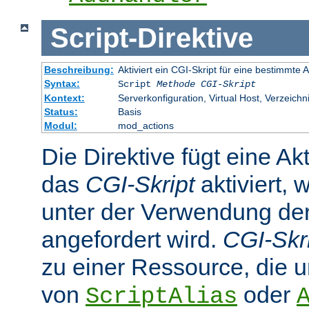
Script
-
Direktive
Beschreibung:
Aktiviert ein CGI-Skript für eine bestimmte
Syntax:
Script
Methode
CGI-Skript
Kontext:
Serverkonfiguration, Virtual Host, Verzeichn
Status:
Basis
Modul:
mod_actions
Die Direktive fügt eine Ak
das
CGI-Skript
aktiviert, 
unter der Verwendung d
angefordert wird.
CGI-Skr
zu einer Ressource, die 
von
oder
ScriptAlias