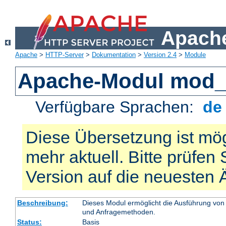
Apache
Apache
>
HTTP-Server
>
Dokumentation
>
Version 2.4
>
Module
Apache-Modul mod_
Verfügbare Sprachen:
d
Diese Übersetzung ist mög
mehr aktuell. Bitte prüfen 
Version auf die neuesten
Beschreibung:
Dieses Modul ermöglicht die Ausführung von
und Anfragemethoden.
Status:
Basis