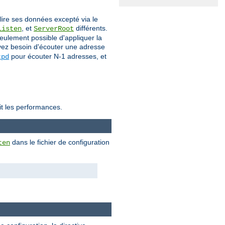
lire ses données excepté via le
, et
différents.
Listen
ServerRoot
seulement possible d'appliquer la
 avez besoin d'écouter une adresse
pour écouter N-1 adresses, et
tpd
it les performances.
dans le fichier de configuration
ten