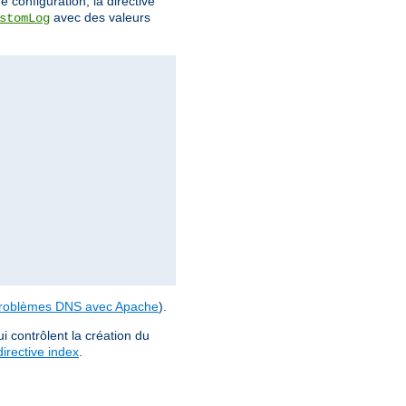
 configuration, la directive
avec des valeurs
stomLog
roblèmes DNS avec Apache
).
i contrôlent la création du
directive index
.