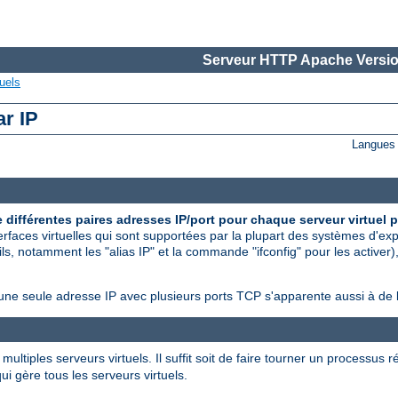
Serveur HTTP Apache Versio
uels
ar IP
Langues 
 différentes paires adresses IP/port pour chaque serveur virtuel p
erfaces virtuelles qui sont supportées par la plupart des systèmes d'ex
s, notamment les "alias IP" et la commande "ifconfig" pour les activer),
'une seule adresse IP avec plusieurs ports TCP s'apparente aussi à de l
ltiples serveurs virtuels. Il suffit soit de faire tourner un processus 
i gère tous les serveurs virtuels.