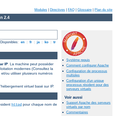
Modules
|
Directives
|
FAQ
|
Glossaire
|
Plan du site
n 2.4
Disponibles:
en
|
fr
|
ja
|
ko
|
tr
Système requis
ar IP
. La machine peut posséder
Comment configurer Apache
ploitation modernes (Consultez la
Configuration de processus
 et/ou utiliser plusieurs numéros
multiples
Configuration d'un unique
processus résident pour des
'hébergement virtuel basé sur IP.
serveurs virtuels
Voir aussi
Support Apache des serveurs
résident
pour chaque nom de
httpd
virtuels par nom
Commentaires