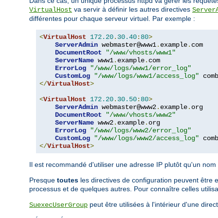
Dans ce cas, un unique processus httpd va gérer les requêtes po
va servir à définir les autres directives
VirtualHost
Server
différentes pour chaque serveur virtuel. Par exemple :
<
VirtualHost
172.20
.
30.40
:
80
>
ServerAdmin
 webmaster@www1
.
example
.
com

DocumentRoot
"/www/vhosts/www1"
ServerName
 www1
.
example
.
com

ErrorLog
"/www/logs/www1/error_log"
CustomLog
"/www/logs/www1/access_log"
</
VirtualHost
>
<
VirtualHost
172.20
.
30.50
:
80
>
ServerAdmin
 webmaster@www2
.
example
.
org

DocumentRoot
"/www/vhosts/www2"
ServerName
 www2
.
example
.
org

ErrorLog
"/www/logs/www2/error_log"
CustomLog
"/www/logs/www2/access_log"
</
VirtualHost
>
Il est recommandé d'utiliser une adresse IP plutôt qu'un no
Presque
toutes
les directives de configuration peuvent être e
processus et de quelques autres. Pour connaître celles utilisa
peut être utilisées à l'intérieur d'une dire
SuexecUserGroup