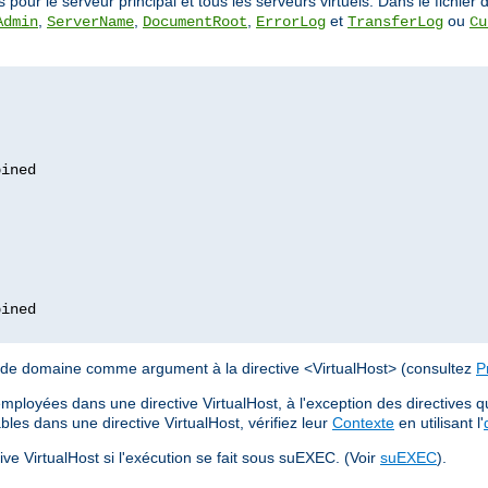
ur le serveur principal et tous les serveurs virtuels. Dans le fichier de
,
,
,
et
ou
Admin
ServerName
DocumentRoot
ErrorLog
TransferLog
Cu
m de domaine comme argument à la directive <VirtualHost> (consultez
P
mployées dans une directive VirtualHost, à l'exception des directives qu
bles dans une directive VirtualHost, vérifiez leur
Contexte
en utilisant l'
ctive VirtualHost si l'exécution se fait sous suEXEC. (Voir
suEXEC
).